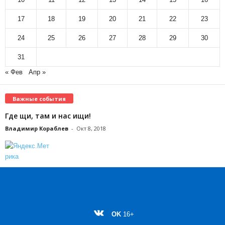
17
18
19
20
21
22
23
24
25
26
27
28
29
30
31
« Фев
Апр »
Важные события
Где щи, там и нас ищи!
Владимир Кораблев
-
Окт 8, 2018
OK
16+