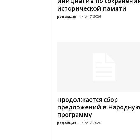
инициатив по сохранени
а
н
исторической памяти
о
редакция
-
Июл 7, 2026
в
с
к
о
й
о
б
л
а
с
т
и
Продолжается сбор
предложений в Народну
программу
редакция
-
Июл 7, 2026