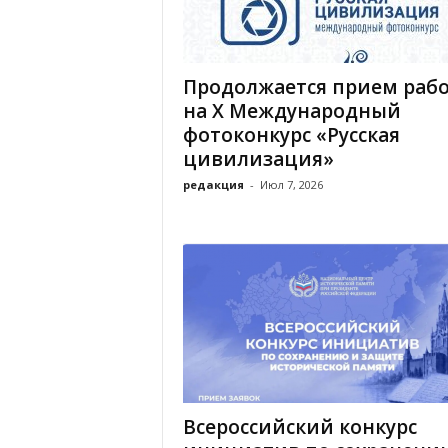
х
м
а
,
Продолжается прием раб
И
на Х Международный
в
фотоконкурс «Русская
а
цивилизация»
н
о
редакция
-
Июл 7, 2026
в
с
к
и
й
о
к
р
у
г
И
Всероссийский конкурс
в