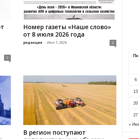
от
Номер газеты «Наше слово»
от 8 июля 2026 года
редакция
-
Июл 7, 2026
0
Пн
0
6
13
20
27
« Ию
В регион поступают