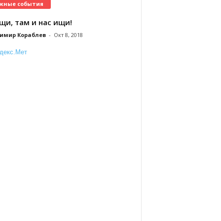
жные события
щи, там и нас ищи!
имир Кораблев
-
Окт 8, 2018