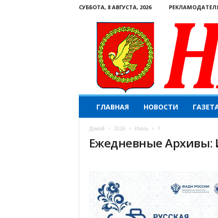
СУББОТА, 8 АВГУСТА, 2026
РЕКЛАМОДАТЕЛ
Н
ГЛАВНАЯ
НОВОСТИ
ГАЗЕТ
а
ш
Домой
2026
Июль
7
е
Ежедневные Архивы: 
с
л
о
в
о
.
К
о