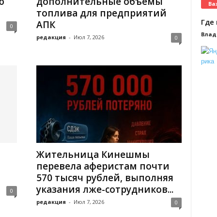
ю
дополнительные объемы
Ва
топлива для предприятий
Где 
АПК
0
Влад
редакция
-
Июл 7, 2026
0
Жительница Кинешмы
ю
перевела аферистам почти
570 тысяч рублей, выполняя
указания лже-сотрудников...
0
редакция
-
Июл 7, 2026
0