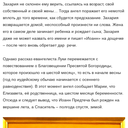
Захария не склонен ему верить, ссылаясь на возраст, свой
собственный и своей жены… Тогда ангел поражает его немотой
вплоть до того времени, как сбудется предсказание. Захария
возвращается домой, неспособный произнести ни слова. Жена
его в самом деле зачинает ребенка и рождает сына; Захария
даже не может назвать его имени и пишет «Иоанн» на дощечке
– после чего вновь обретает дар речи.
Однако рассказ евангелиста Луки перемежается с
повествованием о Благовещении Пресвятой Богородицы,
которое произошло «в шестой месяц», то есть в начале весны
(год по иудейскому обычаю начинается с осеннего
равноденствия). В этот момент ангел сообщает Марии, что
Елизавета, её родственница, на шестом месяце беременности.
Отсюда и следует вывод, что Иоанн Предтеча был рожден на
вершине лета, а Спаситель – полгода спустя, зимой.