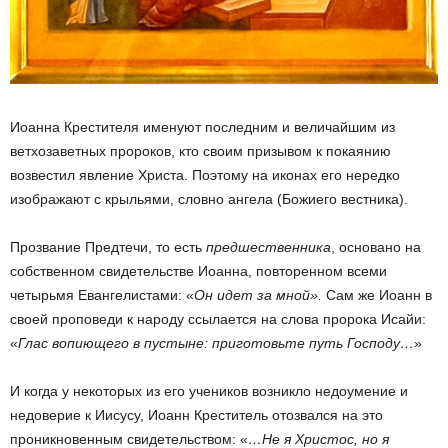
Иоанна Крестителя именуют последним и величайшим из
ветхозаветных пророков, кто своим призывом к покаянию
возвестил явление Христа. Поэтому на иконах его нередко
изображают с крыльями, словно ангела (Божиего вестника).
Прозвание Предтечи, то есть
предшественника
, основано на
собственном свидетельстве Иоанна, повторенном всеми
четырьмя Евангелистами: «
Он идет за мной».
Сам же Иоанн в
своей проповеди к народу ссылается на слова пророка Исайи:
«
Глас вопиющего в пустыне: приготовьте путь Господу…
»
И когда у некоторых из его учеников возникло недоумение и
недоверие к Иисусу, Иоанн Креститель отозвался на это
проникновенным свидетельством: «
…Не я Христос, но я