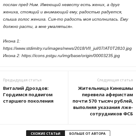
послан пред Ним. Имеющий невесту есть жених, а друг
жениха, стоящий и внимающий ему, радостью радуется,
слыша голос жениха. Сия-то радость моя исполнилась. Ему
должно расти, а мне умаляться».
Икона 1:
https://www.stdimitry.ru/images/news/2018/VII_jul/07/AT0T2810.jpg
Икона 2: https://icons.pstgu.ru/img/base/origin/00003235.jpg
Предыдущая статья
Следующая статья
Виталий Дроздов:
Жительница Кинешмы
Гордимся подвигом
перевела аферистам
старшего поколения
почти 570 тысяч рублей,
выполняя указания лже-
сотрудников ФСБ
СХОЖИЕ СТАТЬИ
БОЛЬШЕ ОТ АВТОРА