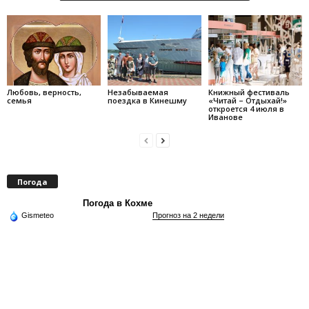
Любовь, верность,
Незабываемая
Книжный фестиваль
семья
поездка в Кинешму
«Читай – Отдыхай!»
откроется 4 июля в
Иванове
Погода
Погода в Кохме
Gismeteo
Прогноз на 2 недели