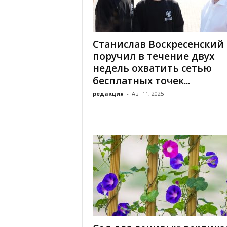
х
м
а
,
Станислав Воскресенский
И
поручил в течение двух
в
недель охватить сетью
а
бесплатных точек...
н
о
редакция
-
Авг 11, 2025
в
с
к
и
й
о
к
р
у
г
И
в