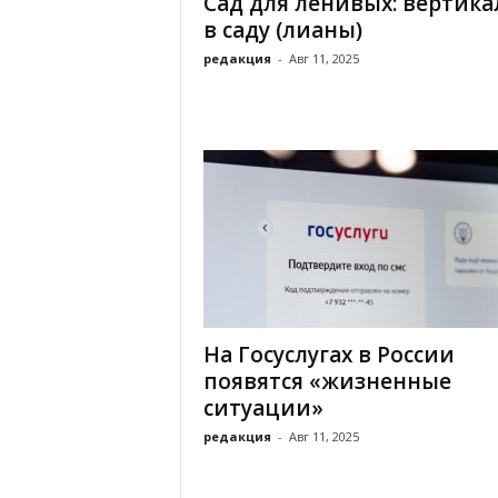
Сад для ленивых: вертика
а
н
в саду (лианы)
о
редакция
-
Авг 11, 2025
в
с
к
о
й
о
б
л
а
с
т
и
На Госуслугах в России
появятся «жизненные
ситуации»
редакция
-
Авг 11, 2025