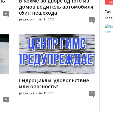
ль
В Кохме во дворе одного из
Ва
домов водитель автомобиля
Где 
сбил пешехода
0
Влад
редакция
-
Авг 11, 2025
0
Гидроциклы: удовольствие
или опасность?
редакция
-
Авг 11, 2025
0
0