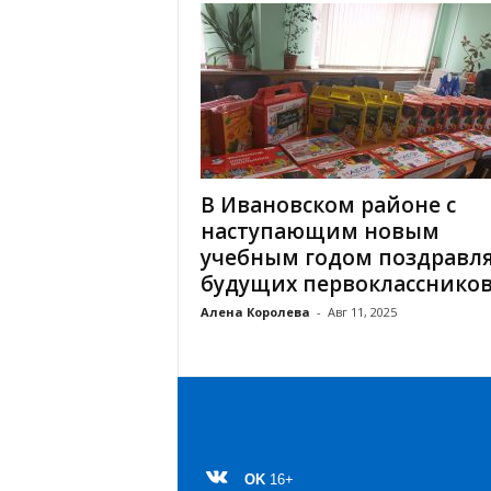
В Ивановском районе с
наступающим новым
учебным годом поздравл
будущих первокласснико
Алена Королева
-
Авг 11, 2025
OK
16+