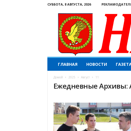
СУББОТА, 8 АВГУСТА, 2026
РЕКЛАМОДАТЕЛ
Н
ГЛАВНАЯ
НОВОСТИ
ГАЗЕТ
а
ш
Домой
2025
Август
11
е
Ежедневные Архивы: А
с
л
о
в
о
.
К
о