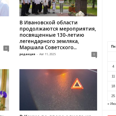
В Ивановской области
продолжаются мероприятия,
посвященные 130-летию
легендарного земляка,
Маршала Советского...
Пн
0
редакция
-
Авг 11, 2025
0
4
11
18
25
« Ию