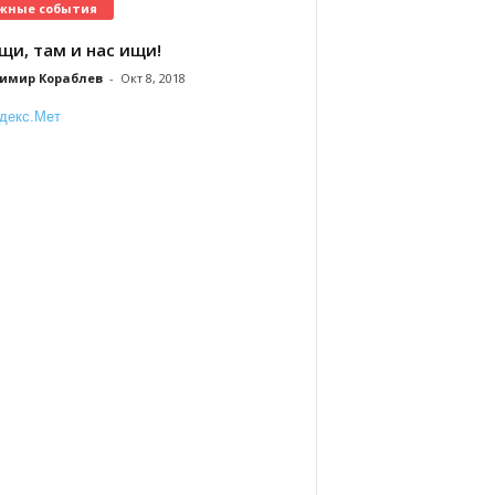
жные события
щи, там и нас ищи!
имир Кораблев
-
Окт 8, 2018