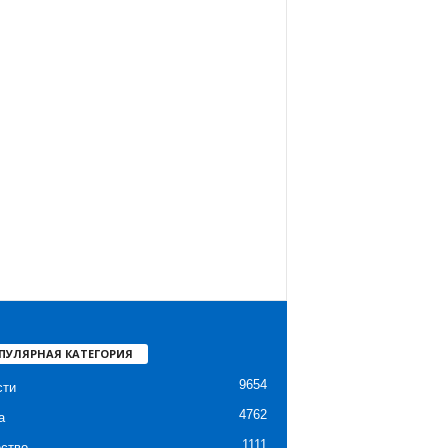
ПУЛЯРНАЯ КАТЕГОРИЯ
9654
сти
4762
а
1111
ство