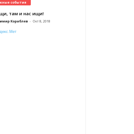
жные события
щи, там и нас ищи!
имир Кораблев
-
Окт 8, 2018