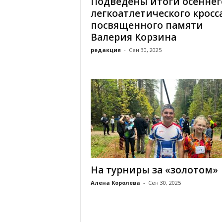
Подведены итоги осеннег
а
н
легкоатлетического кросса
о
посвященного памяти
в
Валерия Корзина
с
редакция
-
Сен 30, 2025
к
о
й
о
б
л
а
с
т
и
На турниры за «золотом»
Алена Королева
-
Сен 30, 2025