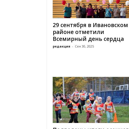
х
м
а
,
29 сентября в Ивановском
И
районе отметили
в
Всемирный день сердца
а
н
редакция
-
Сен 30, 2025
о
в
с
к
и
й
о
к
р
у
г
И
в