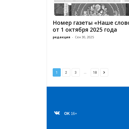
Номер газеты «Наше слов
от 1 октября 2025 года
редакция
-
Сен 30, 2025
...
1
2
3
18
OK
16+