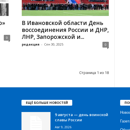
о»
В Ивановской области День
воссоединения России и ДНР,
ЛНР, Запорожской и...
0
редакция
-
Сен 30, 2025
0
Страница 1 из 18
ЕЩЁ БОЛЬШЕ НОВОСТЕЙ
ПО
Ново
9 августа — день воинской
славы России
Газет
Авг 9, 2026
Обще