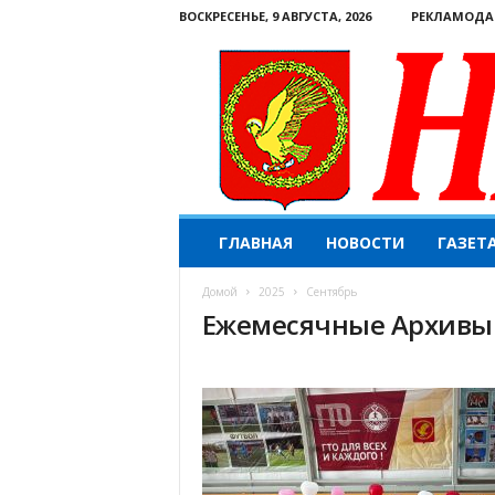
ВОСКРЕСЕНЬЕ, 9 АВГУСТА, 2026
РЕКЛАМОДА
Н
ГЛАВНАЯ
НОВОСТИ
ГАЗЕТ
а
ш
Домой
2025
Сентябрь
е
Ежемесячные Архивы:
с
л
о
в
о
.
К
о