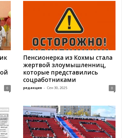
ик
Пенсионерка из Кохмы стала
жертвой злоумышленниц,
кой
которые представились
соцработниками
редакция
-
Сен 30, 2025
0
0