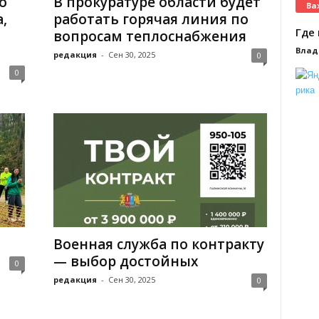
о
В прокуратуре области будет
Ва
,
работать горячая линия по
Где 
вопросам теплоснабжения
Влад
редакция
-
Сен 30, 2025
0
0
Военная служба по контракту
— выбор достойных
0
редакция
-
Сен 30, 2025
0