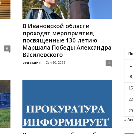
В Ивановской области
проходят мероприятия,
посвященные 130-летию
Маршала Победы Александра
0
Василевского
Пн
редакция
-
Сен 30, 2025
0
1
8
15
22
29
« Авг