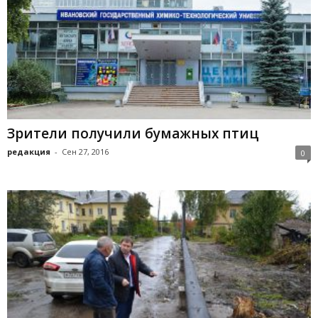
Зрители получили бумажных птиц
редакция
-
Сен 27, 2016
0