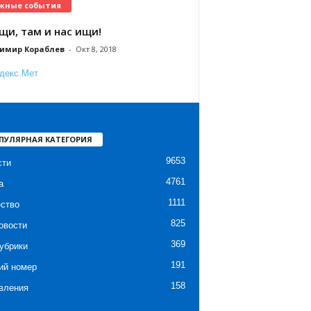
жные события
щи, там и нас ищи!
имир Кораблев
-
Окт 8, 2018
ПУЛЯРНАЯ КАТЕГОРИЯ
9653
сти
4761
а
1111
ство
825
овости
369
убрики
191
ий номер
158
вления