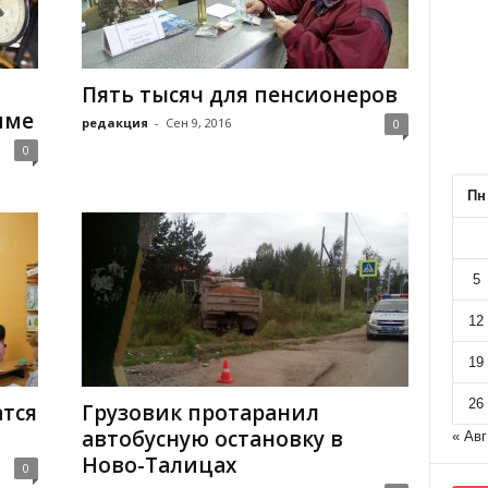
Пять тысяч для пенсионеров
име
редакция
-
Сен 9, 2016
0
0
Пн
5
12
19
26
атся
Грузовик протаранил
автобусную остановку в
« Авг
Ново-Талицах
0