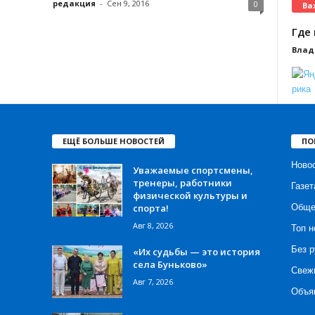
редакция
-
Сен 9, 2016
0
Ва
Где 
Влад
ЕЩЁ БОЛЬШЕ НОВОСТЕЙ
ПО
Ново
Уважаемые спортсмены,
тренеры, работники
Газет
физической культуры и
спорта!
Обще
Авг 8, 2026
Топ н
Без р
«Их судьбы — это история
села Буньково»
Свеж
Авг 7, 2026
Объя