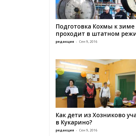
х
м
а
,
Подготовка Кохмы к зиме
И
проходит в штатном реж
в
а
редакция
-
Сен 9, 2016
н
о
в
с
к
и
й
о
к
р
у
Как дети из Хозниково уч
г
в Кукарино?
И
в
редакция
-
Сен 9, 2016