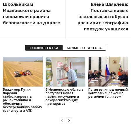
Школьникам
Елена Шмелева:
Ивановского района
Поставка новых
напомнили правила
школьных автобусов
безопасности на дороге
расширит географию
поездок учащихся
СХОЖИЕ СТАТЬИ
БОЛЬШЕ ОТ АВТОРА
Владимир Путин
В Ивановскую область
Путин взял под личный
поручил
поступает новая
контроль снабжение
стабилизировать
партия инсулинов и
регионов топливом
рынок топлива и
сахароснижающих
обеспечить
препаратов
бесперебойную работу
транспорта и АПК