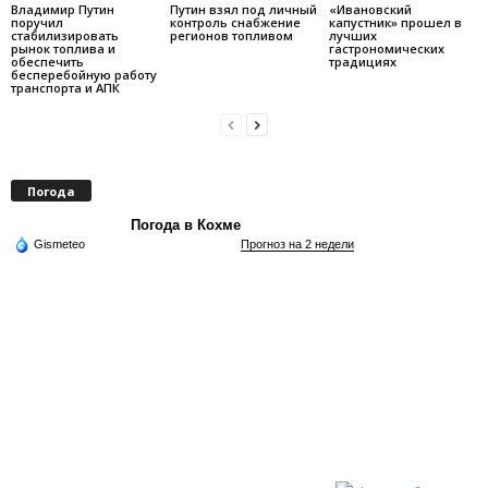
Владимир Путин
Путин взял под личный
«Ивановский
поручил
контроль снабжение
капустник» прошел в
стабилизировать
регионов топливом
лучших
рынок топлива и
гастрономических
обеспечить
традициях
бесперебойную работу
транспорта и АПК
Погода
Погода в Кохме
Gismeteo
Прогноз на 2 недели