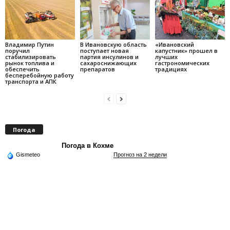
Владимир Путин
В Ивановскую область
«Ивановский
поручил
поступает новая
капустник» прошел в
стабилизировать
партия инсулинов и
лучших
рынок топлива и
сахароснижающих
гастрономических
обеспечить
препаратов
традициях
бесперебойную работу
транспорта и АПК
Погода
Погода в Кохме
Gismeteo
Прогноз на 2 недели