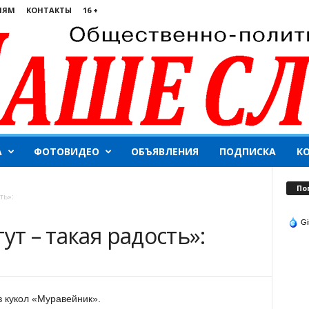
ЛЯМ
КОНТАКТЫ
16 +
А
ФОТОВИДЕО
ОБЪЯВЛЕНИЯ
ПОДПИСКА
К
По
ть»:
Gi
ут – такая радость»:
в кукол «Муравейник».