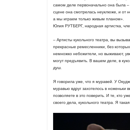
самом деле первоначально она была – к
сцене она смотрелась неуклюже, и от н
а мы играем только живым планом».
Юлия РУТБЕРГ, народная артистка, чле
– Артисты кукольного театра, вы вызыв
прекрасные ремесленники, без которых 
немножко небожители, но выживают, уве
могут предъявить. В вашем деле, в кук
душ.
Я говорила уже, что я муравей. У Окуд
муравью вдруг захотелось в ноженьки в
позволяете в это поверить. И те, кто у
своего дела, кукольного театра. Я така