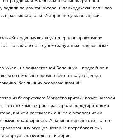
театра удивили маленьких и больших зрителей
у водили по два-три актера, и периодически лапы пса
сь в разные стороны. История получилась яркой,
акль «Как один мужик двух генералов прокормил»
ией, но заставляет глубоко задуматься над вечными
ра кукол» из подмосковной Балашихи – подробная и
 всем со школьных времен. Это тот случай, когда
спокойно, без лишних осовремениваний.
театра из белорусского Могилёва критики позже назвали
ве талантливые актрисы разыграли перед зрителями
атора, причем рассказали они ее с вкраплениями
ческую достоверность. А начинается спектакль с того,
нсервированных огурцов, которые потребовались к
 стартует эта кукольная история.