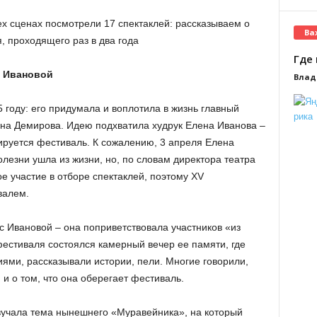
рех сценах посмотрели 17 спектаклей: рассказываем о
Ва
, проходящего раз в два года
Где 
ы Ивановой
Влад
 году: его придумала и воплотила в жизнь главный
ена Демирова. Идею подхватила худрук Елена Иванова –
ируется фестиваль. К сожалению, 3 апреля Елена
лезни ушла из жизни, но, по словам директора театра
е участие в отборе спектаклей, поэтому XV
валем.
с Ивановой – она поприветствовала участников «из
фестиваля состоялся камерный вечер ее памяти, где
ями, рассказывали истории, пели. Многие говорили,
 и о том, что она оберегает фестиваль.
вучала тема нынешнего «Муравейника», на который