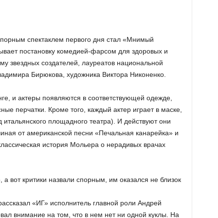
ь
спорным спектаклем первого дня стал «Мнимый
зывает постановку комедией-фарсом для здоровых и
му звездных создателей, лауреатов национальной
ладимира Бирюкова, художника Виктора Никоненко.
нге, и актеры появляются в соответствующей одежде,
ые перчатки. Кроме того, каждый актер играет в маске,
 итальянского площадного театра). И действуют они
иная от американской песни «Печальная канарейка» и
классическая история Мольера о нерадивых врачах
, а вот критики назвали спорным, им оказался не близок
 рассказал «ИГ» исполнитель главной роли Андрей
вал внимание на том, что в нем нет ни одной куклы. На