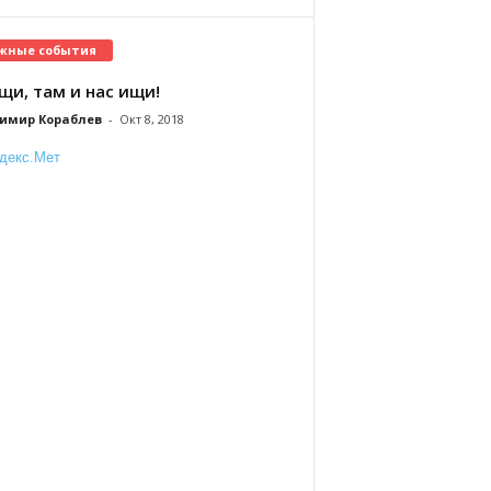
жные события
щи, там и нас ищи!
имир Кораблев
-
Окт 8, 2018