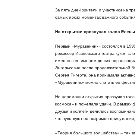
а
н
За пять дней зрители и участники на т
о
самых ярких моментах важного события
в
с
На открытии прозвучал голос Елен
к
о
й
Первый «Муравейник» состоялся в 1995
о
режиссер Ивановского театра кукол Ел
б
именно с ее именем до сих пор ассоци
л
Энгельсовна после продолжительной бо
а
Сергея Ригерта, она принимала активно
с
«Муравейник» можно считать ее фести
т
и
На церемонии открытия прозвучал голо
космоса» и пожелала удачи. В рамках 
друзья и коллеги делились воспоминани
что чувствуют ее незримое присутствие,
«Теория большого волшебства» – так з