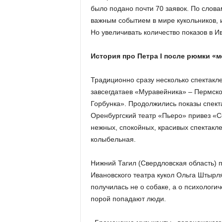
было подано почти 70 заявок. По слов
важным событием в мире кукольников, и
Но увеличивать количество показов в И
История про Петра I после рюмки «
Традиционно сразу несколько спектакле
завсегдатаев «Муравейника» – Пермско
Горбунка». Продолжились показы спект
Оренбургский театр «Пьеро» привез «С
нежных, спокойных, красивых спектакле
колыбельная.
Нижний Тагил (Свердловская область) 
Ивановского театра кукол Ольга Штырл
получилась не о собаке, а о психологи
порой попадают люди.