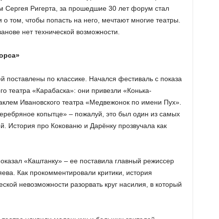
ам Сергея Ригерта, за прошедшие 30 лет форум стал
 о том, чтобы попасть на него, мечтают многие театры.
ванове нет технической возможности.
морса»
й поставлены по классике. Начался фестиваль с показа
го театра «Карабаска»: они привезли «Конька-
аклем Ивановского театра «Медвежонок по имени Пух».
еребряное копытце» – пожалуй, это был один из самых
й. История про Кокованю и Дарёнку прозвучала как
показал «Каштанку» – ее поставила главный режиссер
яева. Как прокомментировали критики, история
ческой невозможности разорвать круг насилия, в который