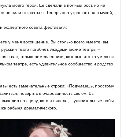
укла моего героя. Ее сделали в полный рост, но на
ее решили отказаться. Теперь она украшает наш музей,
н экспертного совета фестиваля:
аете у меня восхищение. Вы столько всего умеете, вы
русский театр погибнет. Академические театры –
ряю вас, только ремесленники, которые что-то умеют и
ольном театре, есть удивительное сообщество и родство
жавы есть замечательные строки: «Подумаешь, простому
валиться, поверить в очарованность свою». Вы
же выходил на сцену, кого я видела, – удивительные рабы
я же рабыня драматического.