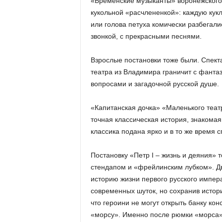
«Бременские музыканты» воронежского 
кукольной «расчлененкой»: каждую кукл
или голова петуха комически разбегали
звонкой, с прекрасными песнями.
Взрослые постановки тоже были. Спект
театра из Владимира граничит с фантаз
вопросами и загадочной русской душе.
«Капитанская дочка» «Маленького теат
точная классическая история, знакомая
классика подана ярко и в то же время 
Постановку «Петр I – жизнь и деяния» 
стендапом и «фрейлинским лубком». Д
историю жизни первого русского импер
современных шуток, но сохранив истори
что героини не могут открыть банку ко
«морсу». Именно после рюмки «морса» и