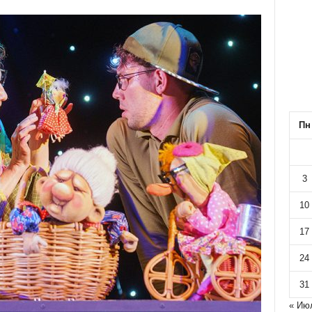
Пн
3
10
17
24
31
« Ию