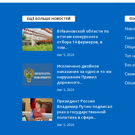
ЕЩЁ БОЛЬШЕ НОВОСТЕЙ
ПО
Ново
В Ивановской области по
итогам конкурсного
Газет
отбора 14 фермеров, в
том...
Обще
Авг 5, 2026
Топ н
Без р
Исключено двойное
наказание за одно и то же
Свеж
нарушение Правил
дорожного...
Объя
Авг 5, 2026
Президент России
Владимир Путин подписал
указ о государственной
политике в сфере...
Авг 5, 2026