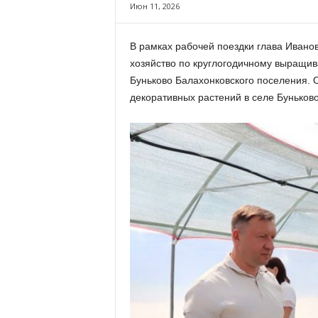
х
Июн 11, 2026
м
а
В рамках рабочей поездки глава Ивано
,
хозяйство по круглогодичному выращив
И
в
Буньково Балахонковского поселения. 
а
декоративных растений в селе Буньков
н
о
в
с
к
и
й
о
к
р
у
г
И
в