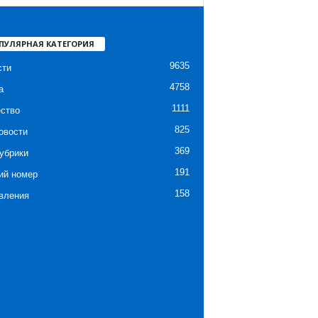
ПУЛЯРНАЯ КАТЕГОРИЯ
9635
сти
4758
а
1111
ство
825
овости
369
убрики
191
ий номер
158
вления