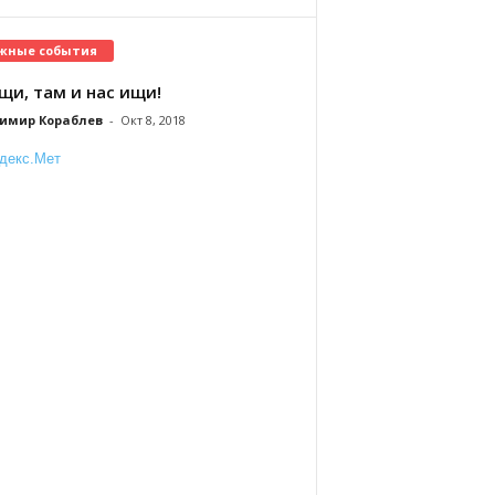
жные события
щи, там и нас ищи!
имир Кораблев
-
Окт 8, 2018