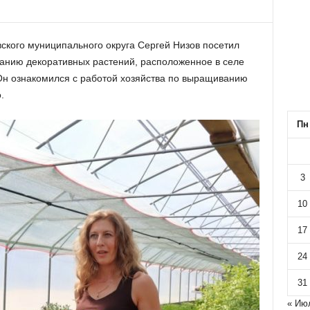
вского муниципального округа Сергей Низов посетил
анию декоративных растений, расположенное в селе
Он ознакомился с работой хозяйства по выращиванию
о.
Пн
3
10
17
24
31
« Ию