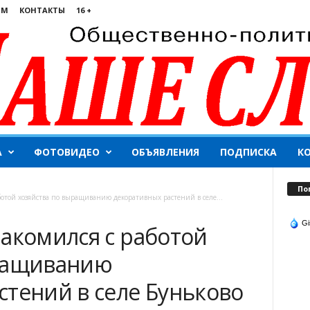
ЯМ
КОНТАКТЫ
16 +
А
ФОТОВИДЕО
ОБЪЯВЛЕНИЯ
ПОДПИСКА
К
По
ботой хозяйства по выращиванию декоративных растений в селе...
Gi
накомился с работой
ыращиванию
стений в селе Буньково