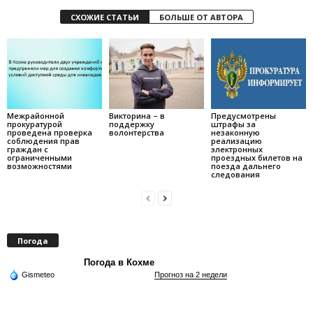
СХОЖИЕ СТАТЬИ
БОЛЬШЕ ОТ АВТОРА
Межрайонной
Викторина – в
Предусмотрены
прокуратурой
поддержку
штрафы за
проведена проверка
волонтерства
незаконную
соблюдения прав
реализацию
граждан с
электронных
ограниченными
проездных билетов на
возможностями
поезда дальнего
следования
Погода
Погода в Кохме
Gismeteo
Прогноз на 2 недели