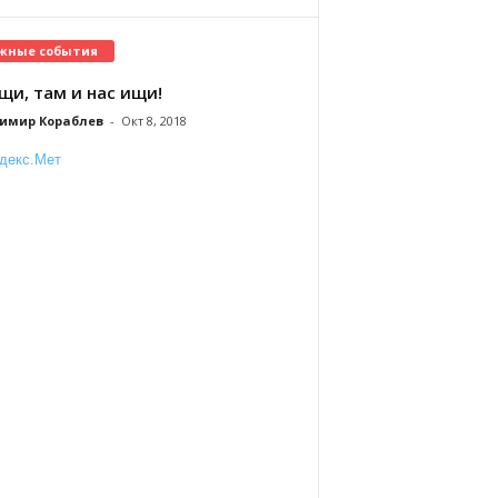
жные события
щи, там и нас ищи!
имир Кораблев
-
Окт 8, 2018