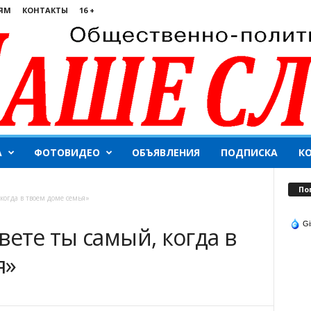
ЯМ
КОНТАКТЫ
16 +
А
ФОТОВИДЕО
ОБЪЯВЛЕНИЯ
ПОДПИСКА
К
По
когда в твоем доме семья»
Gi
вете ты самый, когда в
я»