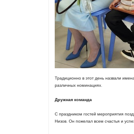
а
н
о
в
с
к
о
й
о
б
л
а
с
Традиционно в этот день назвали имен
т
различных номинациях.
и
Дружная команда
С праздником гостей мероприятия позд
Низов. Он пожелал всем счастья и успе