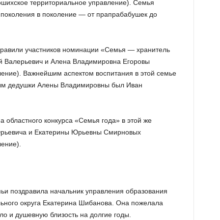
шихское территориальное управление). Семья
з поколения в поколение — от прапрабабушек до
дравили участников номинации «Семья — хранитель
й Валерьевич и Алена Владимировна Егоровы
ение). Важнейшим аспектом воспитания в этой семье
ным дедушки Алены Владимировны был Иван
 областного конкурса «Семья года» в этой же
Юрьевича и Екатерины Юрьевны Смирновых
ение).
ьи поздравила начальник управления образования
ьного округа Екатерина Шибанова. Она пожелала
ло и душевную близость на долгие годы.