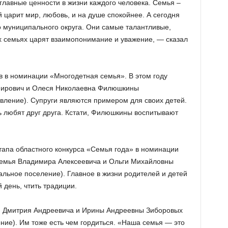
главные ценности в жизни каждого человека. Семья –
й царит мир, любовь, и на душе спокойнее. А сегодня
 муниципального округа. Они самые талантливые,
их семьях царят взаимопонимание и уважение, — сказал
в в номинации «Многодетная семья». В этом году
мирович и Олеся Николаевна Филюшкины
вление). Супруги являются примером для своих детей.
 любят друг друга. Кстати, Филюшкины воспитывают
апа областного конкурса «Семья года» в номинации
емья Владимира Алексеевича и Ольги Михайловны
льное поселение). Главное в жизни родителей и детей
день, чтить традиции.
ю Дмитрия Андреевича и Ирины Андреевны Зиборовых
ние). Им тоже есть чем гордиться. «Наша семья — это