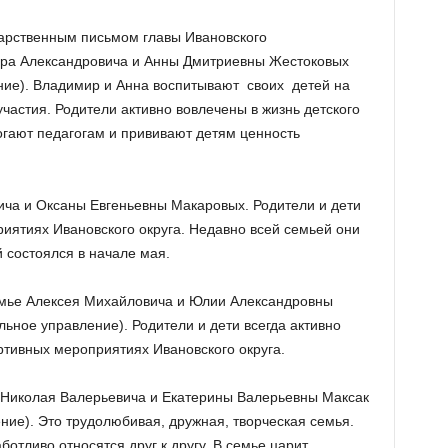
арственным письмом главы Ивановского
ра Александровича и Анны Дмитриевны Жестоковых
ние). Владимир и Анна воспитывают своих детей на
частия. Родители активно вовлечены в жизнь детского
огают педагогам и прививают детям ценность
ча и Оксаны Евгеньевны Макаровых. Родители и дети
иятиях Ивановского округа. Недавно всей семьей они
 состоялся в начале мая.
емье Алексея Михайловича и Юлии Александровны
ьное управление). Родители и дети всегда активно
ортивных мероприятиях Ивановского округа.
 Николая Валерьевича и Екатерины Валерьевны Максак
ние). Это трудолюбивая, дружная, творческая семья.
ботливо относятся друг к другу. В семье царит