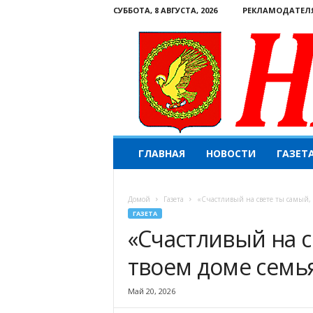
СУББОТА, 8 АВГУСТА, 2026
РЕКЛАМОДАТЕЛ
Н
ГЛАВНАЯ
НОВОСТИ
ГАЗЕТ
а
ш
е
Домой
Газета
«Счастливый на свете ты самый, 
с
ГАЗЕТА
л
«Счастливый на с
о
в
твоем доме семь
о
.
К
Май 20, 2026
о