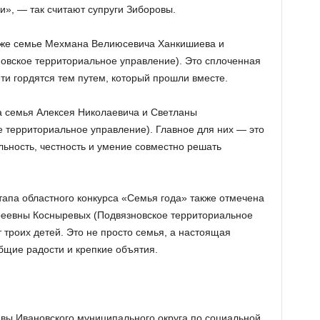
ни», — так считают супруги Зиборовы.
акже семье Мехмана Велиюсевича Ханкишиева и
овское территориальное управление). Это сплоченная
ети гордятся тем путем, который прошли вместе.
 семья Алексея Николаевича и Светланы
 территориальное управление). Главное для них — это
льность, честность и умение совместно решать
апа областного конкурса «Семья года» также отмечена
реевны Косныревых (Подвязновское территориальное
троих детей. Это не просто семья, а настоящая
общие радости и крепкие объятия.
авы Ивановского муниципального округа по социальной