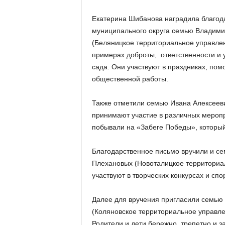
Екатерина Шибанова наградила благод
муниципального округа семью Владими
(Беляницкое территориальное управле
примерах доброты, ответственности и у
сада. Они участвуют в праздниках, пом
общественной работы.
Также отметили семью Ивана Алексееви
принимают участие в различных меропр
побывали на «Забеге Победы», который
Благодарственное письмо вручили и с
Плехановых (Новоталицкое территориал
участвуют в творческих конкурсах и сп
Далее для вручения пригласили семью
(Коляновское территориальное управле
Родители и дети бережно, трепетно и за