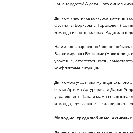
наша гордость! А дети – это смысл жиз
Диплом участника конкурса вручили т
Светланы Борисовны Горшковой (Колян
команда из пяти человек. Родители и д
На импровизированной сцене побывала
Владимировны Волковых (Новоталицкое
уважение, ответственность, самостояте
конфликтные ситуации.
Дипломом участника муниципального эт
семья Артема Артуровича и Дарьи Анд
управление). Папа и мама воспитывают 
команда, где главное — это верность, 
Молодые, трудолюбивые, активные
Далее всех поздравила заместитель гл