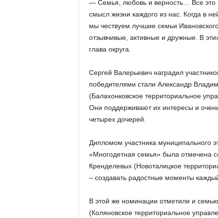
— Семья, любовь и верность… Все это 
смысл жизни каждого из нас. Когда в не
мы чествуем лучшие семьи Ивановского
отзывчивые, активные и дружные. В эт
глава округа.
Сергей Валерьевич наградил участнико
победителями стали Александр Влади
(Балахонковское территориальное упра
Они поддерживают их интересы и очень
четырех дочерей.
Дипломом участника муниципального эт
«Многодетная семья» была отмечена с
Кренделевых (Новоталицкое территориа
– создавать радостные моменты каждый 
В этой же номинации отметили и семь
(Коляновское территориальное управле