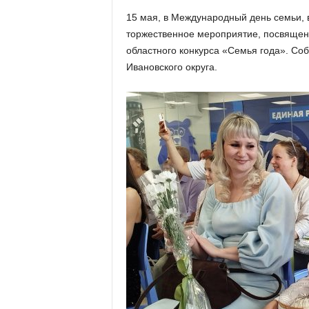
х
15 мая, в Международный день семьи, 
м
торжественное мероприятие, посвящен
а
,
областного конкурса «Семья года». Со
И
Ивановского округа.
в
а
н
о
в
с
к
и
й
о
к
р
у
г
И
в