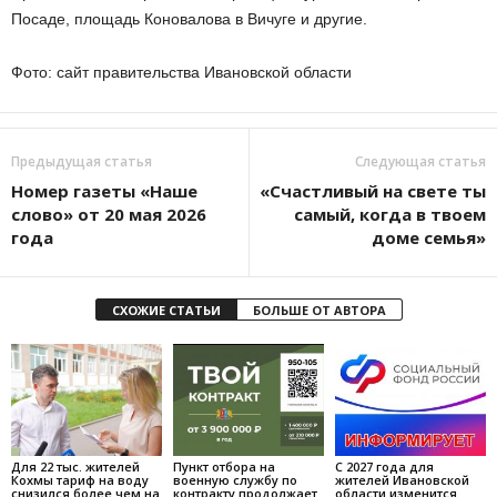
Посаде, площадь Коновалова в Вичуге и другие.
Фото: сайт правительства Ивановской области
Предыдущая статья
Следующая статья
Номер газеты «Наше
«Счастливый на свете ты
слово» от 20 мая 2026
самый, когда в твоем
года
доме семья»
СХОЖИЕ СТАТЬИ
БОЛЬШЕ ОТ АВТОРА
Для 22 тыс. жителей
Пункт отбора на
С 2027 года для
Кохмы тариф на воду
военную службу по
жителей Ивановской
снизился более чем на
контракту продолжает
области изменится