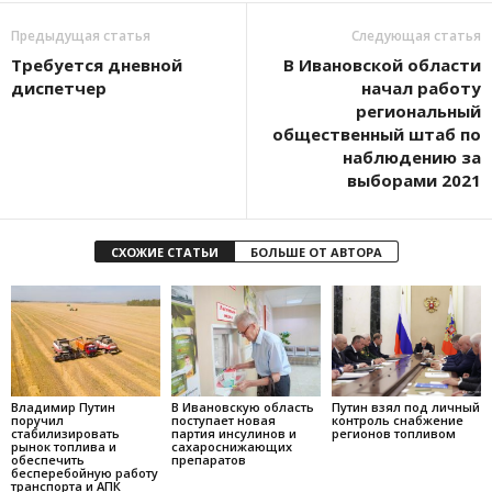
Предыдущая статья
Следующая статья
Требуется дневной
В Ивановской области
диспетчер
начал работу
региональный
общественный штаб по
наблюдению за
выборами 2021
СХОЖИЕ СТАТЬИ
БОЛЬШЕ ОТ АВТОРА
Владимир Путин
В Ивановскую область
Путин взял под личный
поручил
поступает новая
контроль снабжение
стабилизировать
партия инсулинов и
регионов топливом
рынок топлива и
сахароснижающих
обеспечить
препаратов
бесперебойную работу
транспорта и АПК