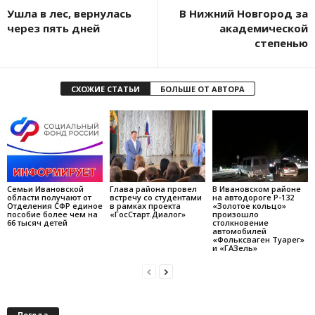
Ушла в лес, вернулась
В Нижний Новгород за
через пять дней
академической
степенью
СХОЖИЕ СТАТЬИ
БОЛЬШЕ ОТ АВТОРА
Семьи Ивановской
Глава района провел
В Ивановском районе
области получают от
встречу со студентами
на автодороге Р-132
Отделения СФР единое
в рамках проекта
«Золотое кольцо»
пособие более чем на
«ГосСтарт.Диалог»
произошло
66 тысяч детей
столкновение
автомобилей
«Фольксваген Туарег»
и «ГАЗель»
Погода