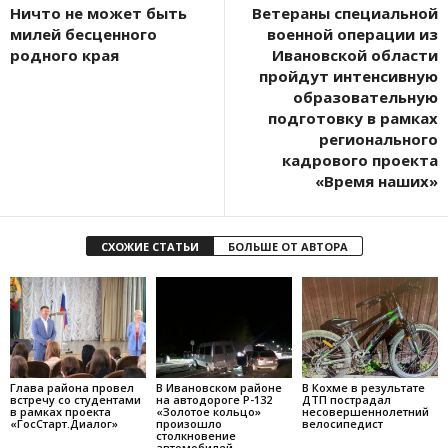
Ничто не может быть
Ветераны специальной
милей бесценного
военной операции из
родного края
Ивановской области
пройдут интенсивную
образовательную
подготовку в рамках
регионального
кадрового проекта
«Время наших»
СХОЖИЕ СТАТЬИ
БОЛЬШЕ ОТ АВТОРА
Глава района провел
В Ивановском районе
В Кохме в результате
встречу со студентами
на автодороге Р-132
ДТП пострадал
в рамках проекта
«Золотое кольцо»
несовершеннолетний
«ГосСтарт.Диалог»
произошло
велосипедист
столкновение
автомобилей