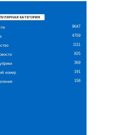
ПУЛЯРНАЯ КАТЕГОРИЯ
9647
сти
4759
а
1111
ство
825
овости
369
убрики
191
ий номер
158
вления