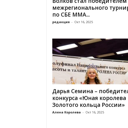
Волков стал победителем
а
н
межрегионального турни
о
по СБЕ ММА...
в
редакция
-
Окт 16, 2025
с
к
о
й
о
б
л
а
с
т
и
Дарья Семина – победите
конкурса «Юная королева
Золотого кольца России»
Алена Королева
-
Окт 16, 2025