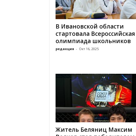
х
м
а
,
В Ивановской области
И
стартовала Всероссийская
в
олимпиада школьников
а
н
редакция
-
Окт 16, 2025
о
в
с
к
и
й
о
к
р
у
г
И
Житель Беляниц Максим
в