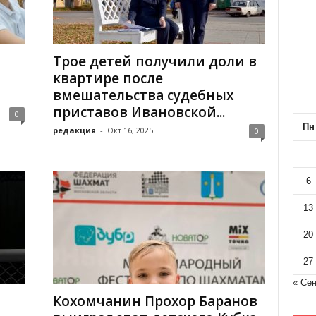
Трое детей получили доли в
квартире после
вмешательства судебных
приставов Ивановской...
0
Пн
редакция
-
Окт 16, 2025
0
6
13
20
27
« Се
Кохомчанин Прохор Баранов