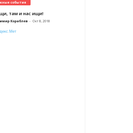
жные события
щи, там и нас ищи!
имир Кораблев
-
Окт 8, 2018