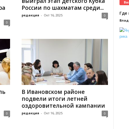
выиграл этап детского Кубка
Ва
ра
России по шахматам среди...
Где 
редакция
-
Окт 16, 2025
0
Влад
0
ль
В Ивановском районе
подвели итоги летней
оздоровительной кампании
редакция
-
Окт 16, 2025
0
0