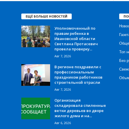
ЕЩЁ БОЛЬШЕ НОВОСТЕЙ
ПО
Ново
Уполномоченный по
правам ребенка в
Газет
Ивановской области
Светлана Протасевич
Обще
провела проверку...
Топ н
Авг 7, 2026
Без р
В регионе поздравили с
Свеж
профессиональным
праздником работников
Объя
строительной отрасли
Авг 7, 2026
Организация
складировала спиленные
ветки деревьев во дворе
жилого дома и на...
Авг 6, 2026