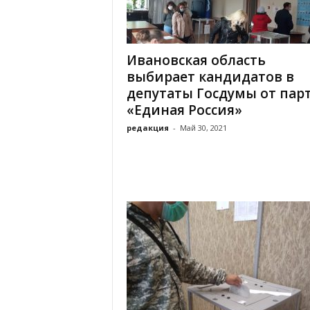
х
м
а
,
Ивановская область
И
выбирает кандидатов в
в
депутаты Госдумы от пар
а
«Единая Россия»
н
о
редакция
-
Май 30, 2021
в
с
к
и
й
о
к
р
у
г
И
в