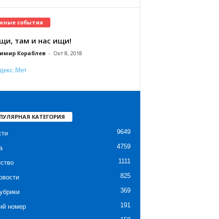
жные события
щи, там и нас ищи!
имир Кораблев
-
Окт 8, 2018
ПУЛЯРНАЯ КАТЕГОРИЯ
9649
сти
4759
а
1111
ство
825
овости
369
убрики
191
ий номер