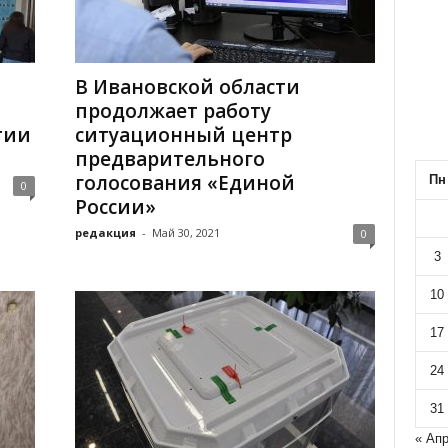
В Ивановской области
продолжает работу
тии
ситуационный центр
предварительного
голосования «Единой
Пн
0
России»
редакция
-
Май 30, 2021
0
3
10
17
24
31
« Ап