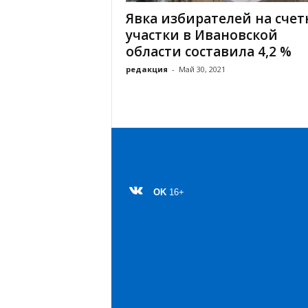
а
н
Явка избирателей на сче
о
участки в Ивановской
в
области составила 4,2 %
с
редакция
-
Май 30, 2021
к
о
й
о
б
л
а
с
т
OK
16+
и