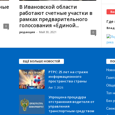
тные
В Ивановской области
Ва
работают счетные участки в
рамках предварительного
Где 
голосования «Единой...
0
Влад
редакция
-
Май 30, 2021
0
ЕЩЁ БОЛЬШЕ НОВОСТЕЙ
ПО
Ново
РТРС: 25 лет на страже
информационного
Газет
пространства страны
Обще
Авг 7, 2026
Топ н
Упрощена процедура
Без р
отстранения водителя от
управления
Свеж
транспортным средством