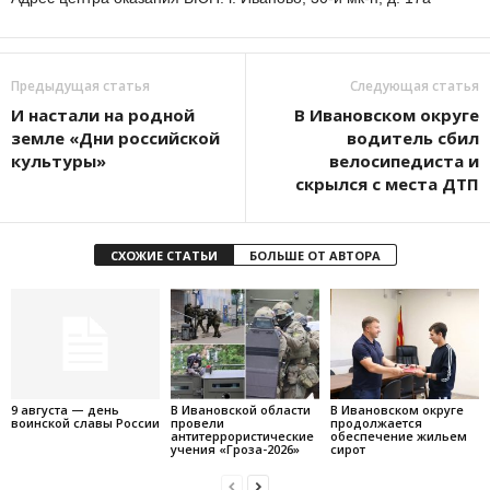
Предыдущая статья
Следующая статья
И настали на родной
В Ивановском округе
земле «Дни российской
водитель сбил
культуры»
велосипедиста и
скрылся с места ДТП
СХОЖИЕ СТАТЬИ
БОЛЬШЕ ОТ АВТОРА
9 августа — день
В Ивановской области
В Ивановском округе
воинской славы России
провели
продолжается
антитеррористические
обеспечение жильем
учения «Гроза-2026»
сирот