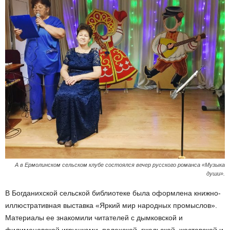
А в Ермолинском сельском клубе состоялся вечер русского романса «Музыка
души».
В Богданихской сельской библиотеке была оформлена книжно-
иллюстративная выставка «Яркий мир народных промыслов».
Материалы ее знакомили читателей с дымковской и
филимоновской игрушками, палехской, гжельской, жостовской и