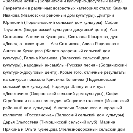
«Веселые нотки» (Богданихский культурно-досуговый центр).
Лауреатами в различных возрастных категориях стали: Камила
Иванова (Ивановский районный дом культуры), Дмитрий
Юринский (Подвязновский сельский дом культуры), София
Тлустенко (Богданихский культурно-досуговый центр), Ася
Сотникова, Ангелина Кузнецова, Светлана Шныркова, дуэт
«Двое», а также трио — Ася Сотникова, Алиса Родионова и
Ангелина Кузнецова (Железнодорожный сельский дом
культуры), Галина Калачева (Залесский сельский дом
культуры), народный ансамбль «Русская песня» (Богданихский
культурно-досуговый центр). Кроме того, отличные результаты
на конкурсе показали Кристина Копанева (Подвязновский
сельский дом культуры), Надежда Шляпугина и дуэт
«Двоеточие» (Озерновский сельский дом культуры), София
Стребкова и вокальная студия «Соцветие голосов» (Ивановский
районный дом культуры), Анастасия Парменова и народный
коллектив «Россияночка» (Залесский сельский дом культуры),
Дарья Злыгостева (Тимошихский сельский клуб), Марина
Пряхина и Ольга Кузнецова (Железнодорожный сельский дом