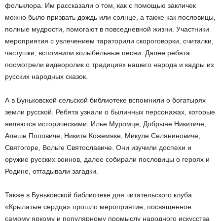
фольклора. Им рассказали о том, как с помощью закличек
можно было призвать дождь или солнце, а также как пословицы,
полные мудрости, помогают в повседневной жизни. Участники
мероприятия с увлечением тараторили скороговорки, считалки,
частушки, вспомнили колыбельные песни. Далее ребята
посмотрели видеоролик о традициях нашего народа и кадры из
русских народных сказок.
А в Буньковской сельской библиотеке вспомнили о богатырях
земли русской. Ребята узнали о былинных персонажах, которые
являются историческими: Илье Муромце, Добрыне Никитиче,
Алеше Поповиче, Никите Кожемяке, Микуле Селяниновиче,
Святогоре, Вольге Святославиче. Они изучили доспехи и
оружие русских воинов, далее собирали пословицы о героях и
Родине, отгадывали загадки.
Также в Буньковской библиотеке для читательского клуба
«Крылатые сердца» прошло мероприятие, посвященное
самому яркому и популярному промыслу народного искусства