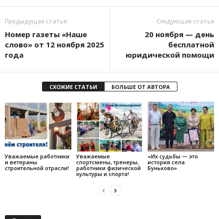
Предыдущая статья
Следующая статья
Номер газеты «Наше
20 ноября — день
слово» от 12 ноября 2025
бесплатной
года
юридической помощи
СХОЖИЕ СТАТЬИ
БОЛЬШЕ ОТ АВТОРА
Уважаемые работники
Уважаемые
«Их судьбы — это
и ветераны
спортсмены, тренеры,
история села
строительной отрасли!
работники физической
Буньково»
культуры и спорта!