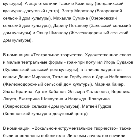
культуры). А еще отметили Таисию Кизинову (Богданихский
культурно-досуговый центр), Злату Морозову (Богородский
сельский дом культуры), Михаила Сумина (Озерновский
сельский дом культуры), Дарину Потапову (Залесский сельский
дом культуры) и Ольгу Шмонову (Железнодорожный сельский
дом культуры).
В номинации «Театральное творчество. Художественное слово
и малые театральные формы» гран-при получил Игорь Судаков
(Куликовский сельский дом культуры), а в число лауреатов
вошли: Денис Миронов, Татьяна Горбунова и Дарья Набилкова
(Железнодорожный сельский дом культуры), Марина Качер,
Злата Брагина, Артем Кабанов, Эльвира Фалилеева, Вероника
Лагута, Екатерина Шляпугина и Надежда Шляпугина
(Озерновский сельский дом культуры), Матвей Гудков
(Коляновский культурно-досуговый центр).
В номинации «Вокально-инструментальное творчество» также
были определены победители. Дипломы лауреатов вручили