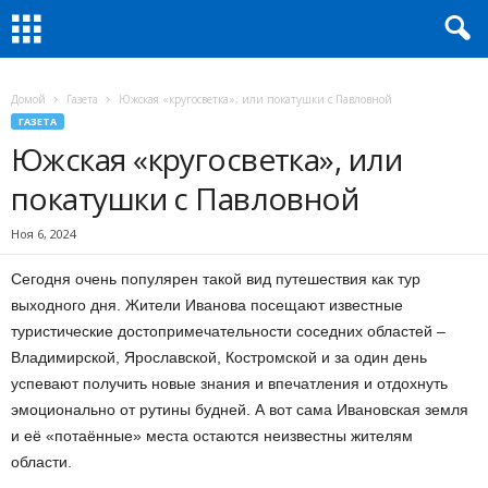
Домой
Газета
Южская «кругосветка», или покатушки с Павловной
ГАЗЕТА
Южская «кругосветка», или
покатушки с Павловной
Ноя 6, 2024
Сегодня очень популярен такой вид путешествия как тур
выходного дня. Жители Иванова посещают известные
туристические достопримечательности соседних областей –
Владимирской, Ярославской, Костромской и за один день
успевают получить новые знания и впечатления и отдохнуть
эмоционально от рутины будней. А вот сама Ивановская земля
и её «потаённые» места остаются неизвестны жителям
области.