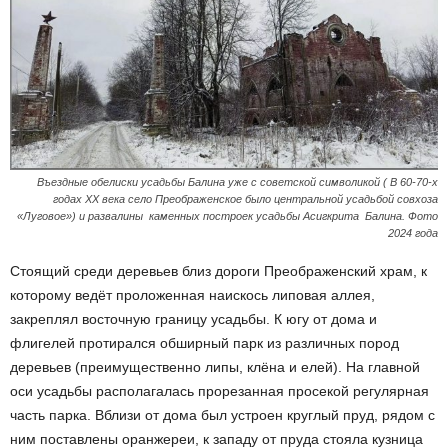
Въездные обелиски усадьбы Балина уже с советской символикой ( В 60-70-х
годах XX века село Преображенское было центральной усадьбой совхоза
«Луговое»)
и
развалины каменных построек усадьбы Асигкрита Балина. Фото
2024 года
Стоящий среди деревьев близ дороги Преображенский храм, к
которому ведёт проложенная наискось липовая аллея,
закреплял восточную границу усадьбы. К югу от дома и
флигелей протирался обширный парк из различных пород
деревьев (преимущественно липы, клёна и елей). На главной
оси усадьбы располагалась прорезанная просекой регулярная
часть парка. Вблизи от дома был устроен круглый пруд, рядом с
ним поставлены оранжереи, к западу от пруда стояла кузница