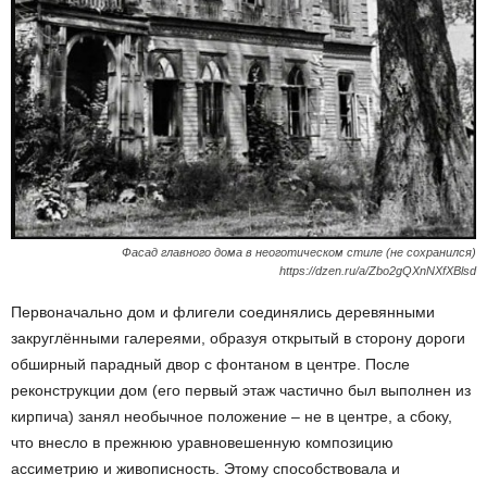
Фасад главного дома в неоготическом стиле (не сохранился)
https://dzen.ru/a/Zbo2gQXnNXfXBlsd
Первоначально дом и флигели соединялись деревянными
закруглёнными галереями, образуя открытый в сторону дороги
обширный парадный двор с фонтаном в центре. После
реконструкции дом (его первый этаж частично был выполнен из
кирпича) занял необычное положение – не в центре, а сбоку,
что внесло в прежнюю уравновешенную композицию
ассиметрию и живописность. Этому способствовала и