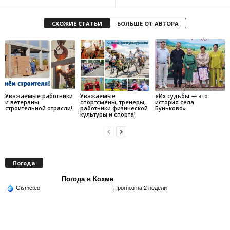
СХОЖИЕ СТАТЬИ
БОЛЬШЕ ОТ АВТОРА
Уважаемые работники
Уважаемые
«Их судьбы — это
и ветераны
спортсмены, тренеры,
история села
строительной отрасли!
работники физической
Буньково»
культуры и спорта!
Погода
Погода в Кохме
Gismeteo
Прогноз на 2 недели