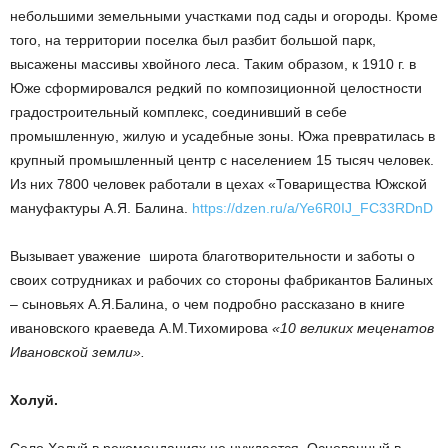
небольшими земельными участками под сады и огороды. Кроме
того, на территории поселка был разбит большой парк,
высажены массивы хвойного леса. Таким образом, к 1910 г. в
Юже сформировался редкий по композиционной целостности
градостроительный комплекс, соединивший в себе
промышленную, жилую и усадебные зоны. Южа превратилась в
крупный промышленный центр с населением 15 тысяч человек.
Из них 7800 человек работали в цехах «Товарищества Южской
мануфактуры А.Я. Балина.
https://dzen.ru/a/Ye6R0IJ_FC33RDnD
Вызывает уважение широта благотворительности и заботы о
своих сотрудниках и рабочих со стороны фабрикантов Балиных
– сыновьях А.Я.Балина, о чем подробно рассказано в книге
ивановского краеведа А.М.Тихомирова
«10 великих меценатов
Ивановской земли».
Холуй.