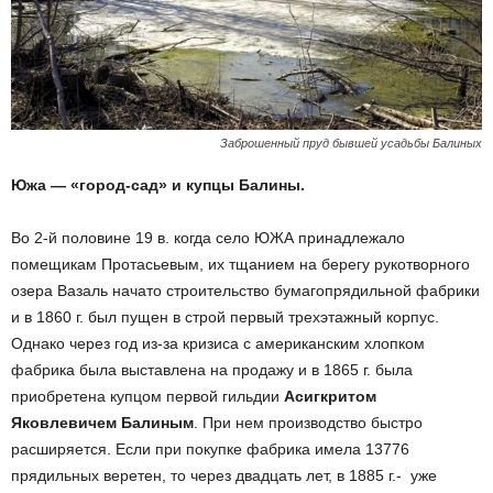
Заброшенный пруд бывшей усадьбы Балиных
Южа — «город-сад» и купцы Балины.
Во 2-й половине 19 в. когда село ЮЖА принадлежало
помещикам Протасьевым, их тщанием на берегу рукотворного
озера Вазаль начато строительство бумагопрядильной фабрики
и в 1860 г. был пущен в строй первый трехэтажный корпус.
Однако через год из-за кризиса с американским хлопком
фабрика была выставлена на продажу и в 1865 г. была
приобретена купцом первой гильдии
Асигкритом
Яковлевичем Балиным
. При нем производство быстро
расширяется. Если при покупке фабрика имела 13776
прядильных веретен, то через двадцать лет, в 1885 г.- уже