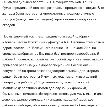
50136 прядильных веретен и 120 ткацких станков, т.е. из
бумагопрядильной она превратилась в прядильно-ткацкую. В те
же годы были построены многоэтажные краснокирпичные
корпуса (прядильный и ткацкий), протяженные сооружения
складов.
Промышленный комплекс прядильно-ткацкой фабрики
«Товарищества Южской мануфактуры А.Я. Балина» стал новым
ядром поселения. Вокруг него в конце 19 – начале 20 в. на
средства фабрикантов Балиных был построен своеобразный
рабочий поселок, который являет собой один из впечатляющих
примеров реализации в дореволюционной России очень
популярной на грани веков градостроительной идеи «города-
сада». Были построены 6 крупных краснокирпичных зданий
казарм для рабочих, 16 деревянных домов-общежитий,
комплекс деревянных домов для служащих фабрики,
больничный комплекс, богадельня, школы для мальчиков и для
девочек, здание училища и гимназии, народный дом, две
рабочие слободки, образованные домами на 1-3 квартиры с