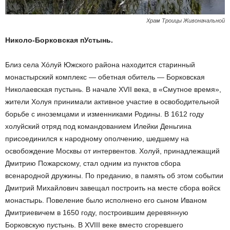
Храм Троицы Живоначальной
Николо-Борковская пУстынь.
Близ села Хóлуй Южского района находится старинный
монастырский комплекс — обетная обитель — Борковская
Николаевская пустынь. В начале XVII века, в «Смутное время»,
жители Холуя принимали активное участие в освободительной
борьбе с иноземцами и изменниками Родины. В 1612 году
холуйский отряд под командованием Илейки Деньгина
присоединился к народному ополчению, шедшему на
освобождение Москвы от интервентов. Холуй, принадлежащий
Дмитрию Пожарскому, стал одним из пунктов сбора
всенародной дружины. По преданию, в память об этом событии
Дмитрий Михайлович завещал построить на месте сбора войск
монастырь. Повеление было исполнено его сыном Иваном
Дмитриевичем в 1650 году, построившим деревянную
Борковскую п
у
стынь. В XVIII веке вместо сгоревшего