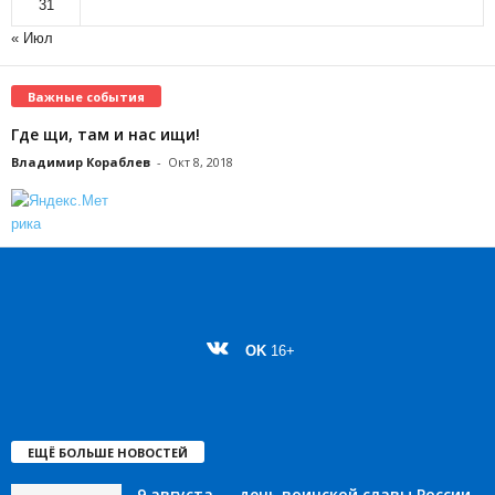
31
« Июл
Важные события
Где щи, там и нас ищи!
Владимир Кораблев
-
Окт 8, 2018
OK
16+
ЕЩЁ БОЛЬШЕ НОВОСТЕЙ
9 августа — день воинской славы России