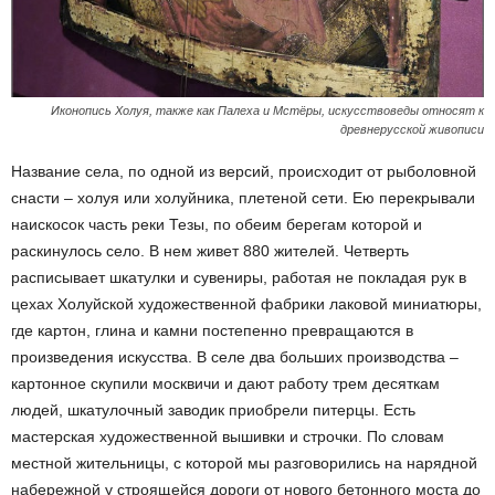
Иконопись Холуя, также как Палеха и Мстёры, искусствоведы относят к
древнерусской живописи
Название села, по одной из версий, происходит от рыболовной
снасти – холуя или холуйника, плетеной сети. Ею перекрывали
наискосок часть реки Тезы, по обеим берегам которой и
раскинулось село. В нем живет 880 жителей. Четверть
расписывает шкатулки и сувениры, работая не покладая рук в
цехах Холуйской художественной фабрики лаковой миниатюры,
где картон, глина и камни постепенно превращаются в
произведения искусства. В селе два больших производства –
картонное скупили москвичи и дают работу трем десяткам
людей, шкатулочный заводик приобрели питерцы. Есть
мастерская художественной вышивки и строчки. По словам
местной жительницы, с которой мы разговорились на нарядной
набережной у строящейся дороги от нового бетонного моста до