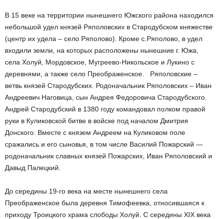
В 15 веке на территории нынешнего Южского района находился
небольшой удел князей Ряполовских в Стародубском княжестве
(центр их удела – село Ряполово). Кроме с.Ряполово, в удел
входили земли, на которых расположены нынешние г. Южа,
села Холуй, Мордовское, Мугреево-Никольское и Лукино с
деревнями, а также село Преображенское. Ряполовские –
ветвь князей Стародубских. Родоначальник Ряполовских – Иван
Андреевич Наговица, сын Андрея Федоровича Стародубского.
Андрей Стародубский в 1380 году командовал полком правой
руки в Куликовской битве в войске под началом Дмитрия
Донского. Вместе с князем Андреем на Куликовом поле
сражались и его сыновья, в том числе Василий Пожарский —
родоначальник славных князей Пожарских, Иван Ряполовский и
Давыд Палецкий.
До середины 19-го века на месте нынешнего села
Преображенское была деревня Тимофеевка, относившаяся к
приходу Троицкого храма слободы Холуй. С середины XIX века