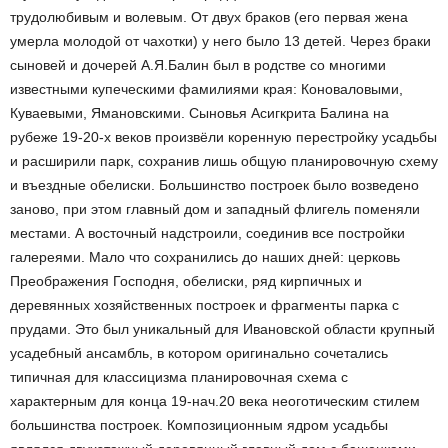
трудолюбивым и волевым. От двух браков (его первая жена
умерла молодой от чахотки) у него было 13 детей. Через браки
сыновей и дочерей А.Я.Балин был в родстве со многими
известными купеческими фамилиями края: Коноваловыми,
Куваевыми, Ямановскими. Сыновья Асигкрита Балина на
рубеже 19-20-х веков произвёли коренную перестройку усадьбы
и расширили парк, сохранив лишь общую планировочную схему
и въездные обелиски. Большинство построек было возведено
заново, при этом главный дом и западный флигель поменяли
местами. А восточный надстроили, соединив все постройки
галереями. Мало что сохранились до наших дней: церковь
Преображения Господня, обелиски, ряд кирпичных и
деревянных хозяйственных построек и фрагменты парка с
прудами. Это был уникальный для Ивановской области крупный
усадебный ансамбль, в котором оригинально сочетались
типичная для классицизма планировочная схема с
характерным для конца 19-нач.20 века неоготическим стилем
большинства построек. Композиционным ядром усадьбы