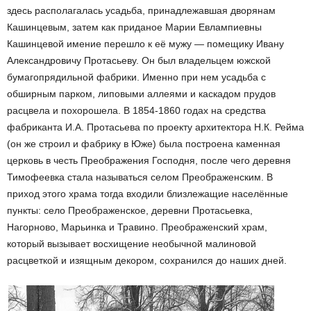
здесь располагалась усадьба, принадлежавшая дворянам
Кашинцевым, затем как приданое Марии Евлампиевны
Кашинцевой имение перешло к её мужу — помещику Ивану
Александровичу Протасьеву. Он был владельцем южской
бумагопрядильной фабрики. Именно при нем усадьба с
обширным парком, липовыми аллеями и каскадом прудов
расцвела и похорошела. В 1854-1860 годах на средства
фабриканта И.А. Протасьева по проекту архитектора Н.К. Рейма
(он же строил и фабрику в Юже) была построена каменная
церковь в честь Преображения Господня, после чего деревня
Тимофеевка стала называться селом Преображенским. В
приход этого храма тогда входили близлежащие населённые
пункты: село Преображенское, деревни Протасьевка,
Нагорново, Марьинка и Травино. Преображенский храм,
который вызывает восхищение необычной малиновой
расцветкой и изящным декором, сохранился до наших дней.