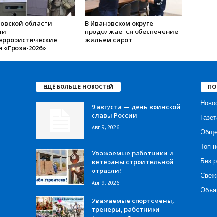
новской области
В Ивановском округе
ли
продолжается обеспечение
еррористические
жильем сирот
 «Гроза-2026»
ЕЩЁ БОЛЬШЕ НОВОСТЕЙ
ПО
Ново
9 августа — день воинской
славы России
Газет
Авг 9, 2026
Обще
Топ н
Уважаемые работники и
ветераны строительной
Без р
отрасли!
Свеж
Авг 9, 2026
Объя
Уважаемые спортсмены,
тренеры, работники