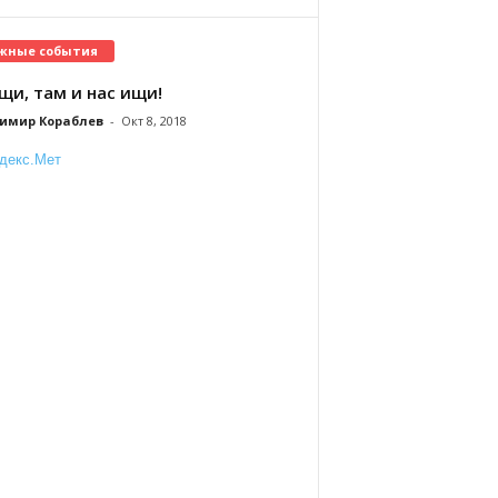
жные события
щи, там и нас ищи!
имир Кораблев
-
Окт 8, 2018