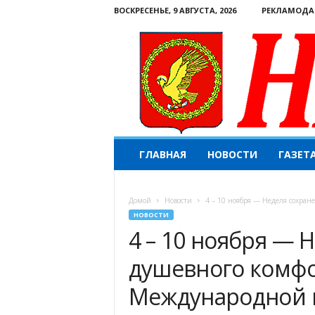
ВОСКРЕСЕНЬЕ, 9 АВГУСТА, 2026
РЕКЛАМОДА
Н
ГЛАВНАЯ
НОВОСТИ
ГАЗЕТ
а
ш
е
Домой
Новости
4 – 10 ноября — Неделя сохран
с
НОВОСТИ
л
4 – 10 ноября — 
о
в
душевного комфор
о
.
Международной 
К
о