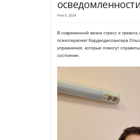
осведомленности 
х
м
Ноя 6, 2024
а
,
И
В современной жизни стресс и тревога
в
психотерапевт Кардиодиспансера Ольг
а
упражнения, которые помогут справить
н
о
состояние.
в
с
к
и
й
о
к
р
у
г
И
в