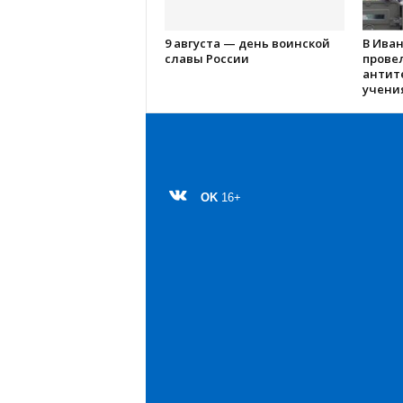
9 августа — день воинской
В Ива
славы России
прове
антит
учения
OK
16+