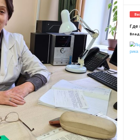
Ва
Где 
Влад