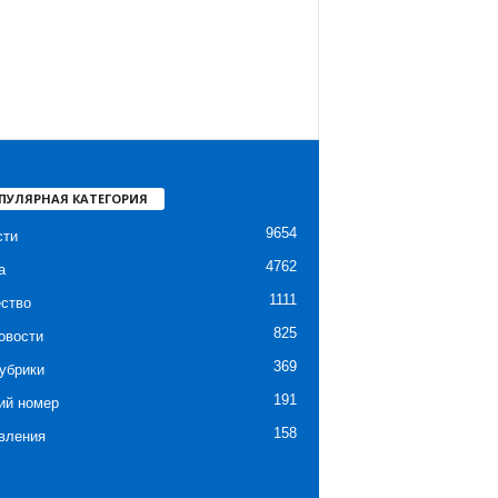
ПУЛЯРНАЯ КАТЕГОРИЯ
9654
сти
4762
а
1111
ство
825
овости
369
убрики
191
ий номер
158
вления