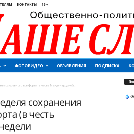
ТЕЛЯМ
КОНТАКТЫ
16 +
А
ФОТОВИДЕО
ОБЪЯВЛЕНИЯ
ПОДПИСКА
К
По
ения душевного комфорта (в честь Международной...
Gi
Неделя сохранения
та (в честь
недели