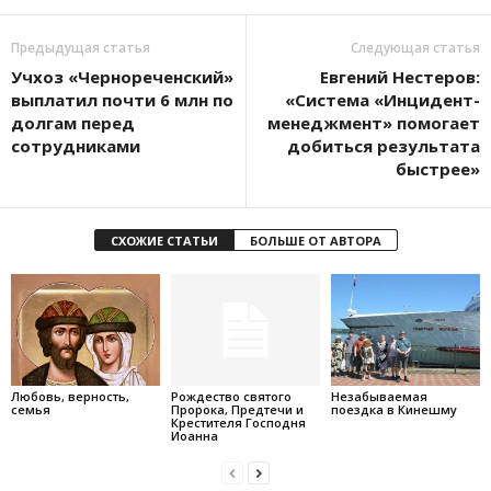
Предыдущая статья
Следующая статья
Учхоз «Чернореченский»
Евгений Нестеров:
выплатил почти 6 млн по
«Система «Инцидент-
долгам перед
менеджмент» помогает
сотрудниками
добиться результата
быстрее»
СХОЖИЕ СТАТЬИ
БОЛЬШЕ ОТ АВТОРА
Любовь, верность,
Рождество святого
Незабываемая
семья
Пророка, Предтечи и
поездка в Кинешму
Крестителя Господня
Иоанна