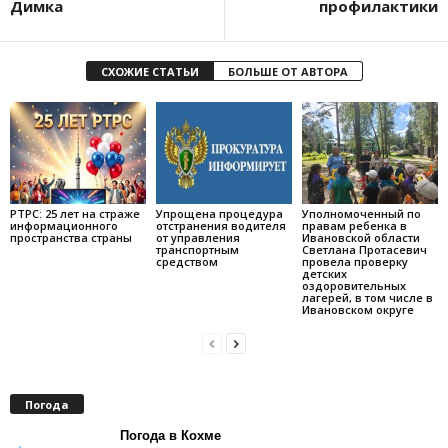
Димка
профилактики
СХОЖИЕ СТАТЬИ
БОЛЬШЕ ОТ АВТОРА
РТРС: 25 лет на страже
Упрощена процедура
Уполномоченный по
информационного
отстранения водителя
правам ребенка в
пространства страны
от управления
Ивановской области
транспортным
Светлана Протасевич
средством
провела проверку
детских
оздоровительных
лагерей, в том числе в
Ивановском округе
Погода
Погода в Кохме