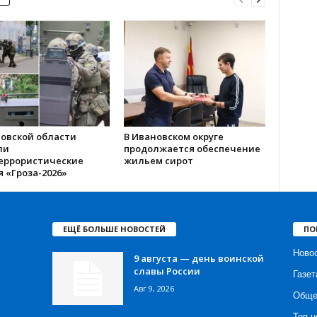
новской области
В Ивановском округе
ли
продолжается обеспечение
еррористические
жильем сирот
 «Гроза-2026»
ЕЩЁ БОЛЬШЕ НОВОСТЕЙ
ПО
Ново
9 августа — день воинской
славы России
Газет
Авг 9, 2026
Обще
Топ н