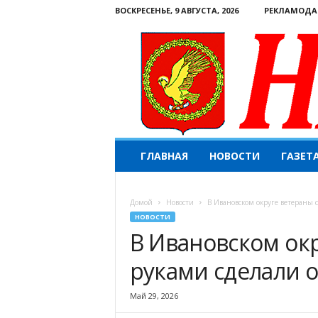
ВОСКРЕСЕНЬЕ, 9 АВГУСТА, 2026
РЕКЛАМОДА
Н
ГЛАВНАЯ
НОВОСТИ
ГАЗЕТ
а
ш
е
Домой
Новости
В Ивановском округе ветераны 
с
НОВОСТИ
л
В Ивановском ок
о
в
руками сделали 
о
.
К
Май 29, 2026
о