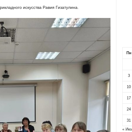
рикладного искусства Равия Гизатулина.
Пн
3
10
17
24
31
« Ию