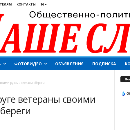
ТЕЛЯМ
КОНТАКТЫ
16 +
А
ФОТОВИДЕО
ОБЪЯВЛЕНИЯ
ПОДПИСКА
К
По
своими руками сделали обереги
Gi
руге ветераны своими
обереги