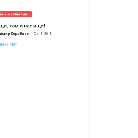
жные события
щи, там и нас ищи!
имир Кораблев
-
Окт 8, 2018