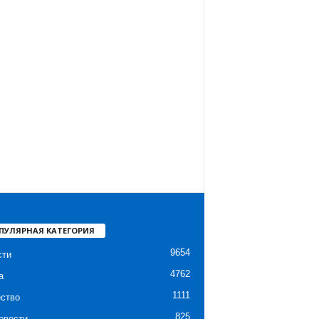
ПУЛЯРНАЯ КАТЕГОРИЯ
9654
сти
4762
а
1111
ство
825
овости