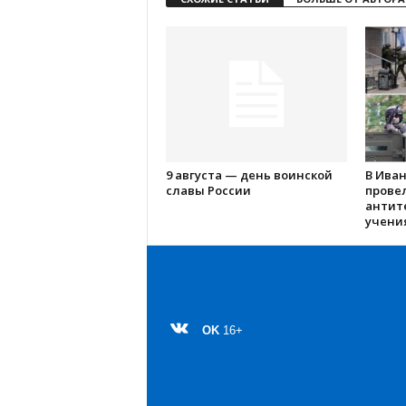
9 августа — день воинской
В Ива
славы России
прове
антит
учения
OK
16+