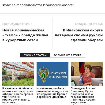
Фото: сайт правительства Ивановской области
Предыдущая статья
Следующая статья
Новая мошенническая
В Ивановском округе
«схема» – аренда жилья
ветераны своими руками
в курортный сезон
сделали обереги
СХОЖИЕ СТАТЬИ
БОЛЬШЕ ОТ АВТОРА
В Ивановской области
Исключено двойное
Президент России
по итогам конкурсного
наказание за одно и то
Владимир Путин
отбора 14 фермеров, в
же нарушение Правил
подписал указ о
том числе из
дорожного движения
государственной
Ивановского округа,
политике в сфере
получили
кадетского