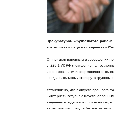
а
н
о
в
с
к
о
й
Прокуратурой Фрунзенского района 
о
в отношении лица в совершении 25-л
б
л
а
Он признан виновным в совершении прест
с
ст.228.1 УК РФ (покушение на незаконн
т
использованием информационно-телеко
и
предварительному сговору, в крупном р
Установлено, что в августе прошлого 
«Интернет» вступил с неустановленным
выделено в отдельное производство, в
наркотических средств бесконтактным с