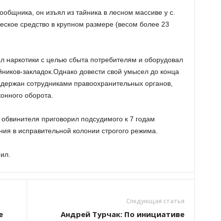
ообщника, он изъял из тайника в лесном массиве у с.
еское средство в крупном размере (весом более 23
л наркотики с целью сбыта потребителям и оборудовал
йников-закладок.Однако довести свой умысел до конца
задержан сотрудниками правоохранительных органов,
конного оборота.
 обвинителя приговорил подсудимого к 7 годам
ия в исправительной колонии строгого режима.
ил.
Следующая статья
е
Андрей Турчак: По инициативе