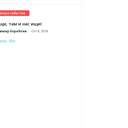
жные события
щи, там и нас ищи!
имир Кораблев
-
Окт 8, 2018