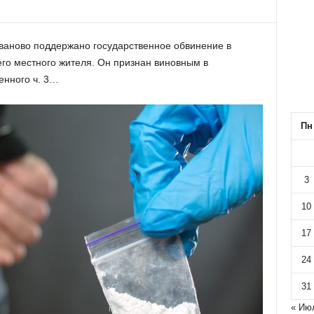
Иваново поддержано государственное обвинение в
го местного жителя. Он признан виновным в
енного ч. 3…
Пн
3
10
17
24
31
« Ию