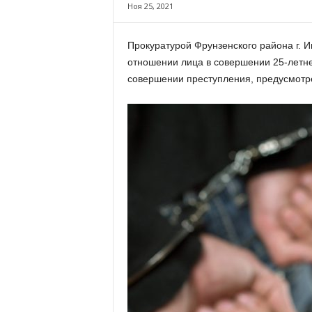
х
Ноя 25, 2021
м
а
Прокуратурой Фрунзенского района г. 
,
отношении лица в совершении 25-летне
И
в
совершении преступления, предусмотр
а
н
о
в
с
к
и
й
о
к
р
у
г
И
в