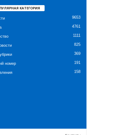
ПУЛЯРНАЯ КАТЕГОРИЯ
9653
сти
4761
а
1111
ство
825
овости
369
убрики
191
ий номер
158
вления