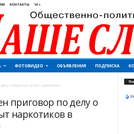
ЯМ
КОНТАКТЫ
16 +
А
ФОТОВИДЕО
ОБЪЯВЛЕНИЯ
ПОДПИСКА
К
По
делу о покушении на сбыт наркотиков в...
Gi
н приговор по делу о
ыт наркотиков в
е