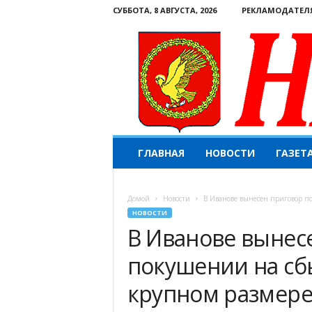
СУББОТА, 8 АВГУСТА, 2026
РЕКЛАМОДАТЕЛ
Н
ГЛАВНАЯ
НОВОСТИ
ГАЗЕТ
а
ш
е
Домой
Новости
В Иванове вынесен приговор по 
с
НОВОСТИ
л
В Иванове вынесе
о
в
покушении на сб
о
.
крупном размер
К
о