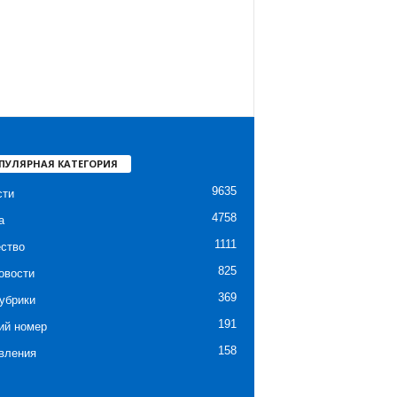
ПУЛЯРНАЯ КАТЕГОРИЯ
9635
сти
4758
а
1111
ство
825
овости
369
убрики
191
ий номер
158
вления