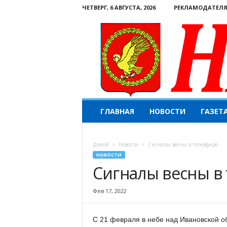
ЧЕТВЕРГ, 6 АВГУСТА, 2026
РЕКЛАМОДАТЕЛ
Н
ГЛАВНАЯ
НОВОСТИ
ГАЗЕТ
а
ш
е
Домой
Новости
Сигналы весны в телеэфире
с
НОВОСТИ
л
Сигналы весны в
о
в
о
Фев 17, 2022
.
К
С 21 февраля в небе над Ивановской о
о