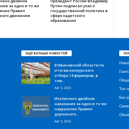
чено двойное
Президент России Владимир
ние за одно и то же
Путин подписал указ о
ение Правил
государственной политике в
ного движения
сфере кадетского
образования
ЕЩЁ БОЛЬШЕ НОВОСТЕЙ
ПО
Ново
В Ивановской области по
итогам конкурсного
Газет
отбора 14 фермеров, в
том...
Обще
Авг 5, 2026
Топ н
Без р
Исключено двойное
наказание за одно и то же
Свеж
нарушение Правил
дорожного...
Объя
Авг 5, 2026