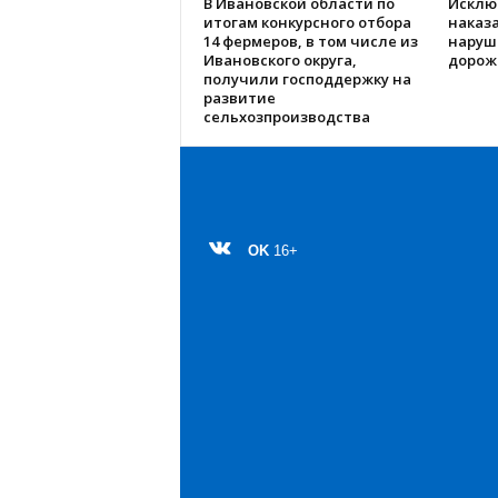
В Ивановской области по
Исклю
итогам конкурсного отбора
наказа
14 фермеров, в том числе из
наруш
Ивановского округа,
дорож
получили господдержку на
развитие
сельхозпроизводства
OK
16+