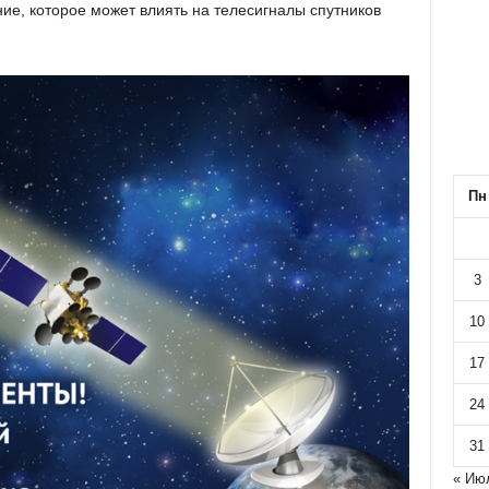
ие, которое может влиять на телесигналы спутников
Пн
3
10
17
24
31
« Ию