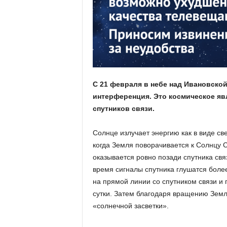
а
н
о
в
с
к
о
й
С 21 февраля в небе над Ивановско
о
б
интерференция. Это космическое яв
л
спутников связи.
а
с
Солнце излучает энергию как в виде св
т
когда Земля поворачивается к Солнцу
и
оказывается ровно позади спутника свя
время сигналы спутника глушатся бол
на прямой линии со спутником связи и 
сутки. Затем благодаря вращению Земли
«солнечной засветки».