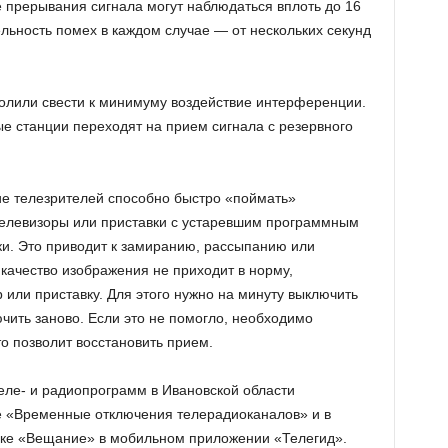
 прерывания сигнала могут наблюдаться вплоть до 16
ельность помех в каждом случае — от нескольких секунд
олили свести к минимуму воздействие интерференции.
 станции переходят на прием сигнала с резервного
ие телезрителей способно быстро «поймать»
Телевизоры или приставки с устаревшим программным
и. Это приводит к замиранию, рассыпанию или
качество изображения не приходит в норму,
 или приставку. Для этого нужно на минуту выключить
ючить заново. Если это не помогло, необходимо
то позволит восстановить прием.
ле- и радиопрограмм в Ивановской области
е «Временные отключения телерадиоканалов» и в
адке «Вещание» в мобильном приложении «Телегид».