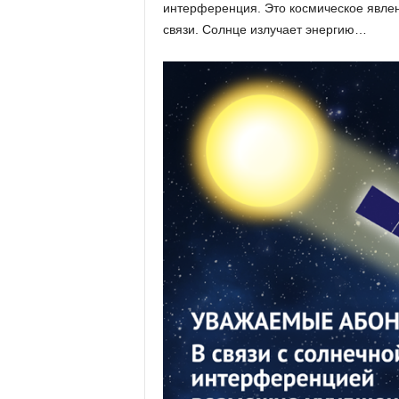
х
интерференция. Это космическое явлен
м
связи. Солнце излучает энергию…
а
,
И
в
а
н
о
в
с
к
и
й
о
к
р
у
г
И
в