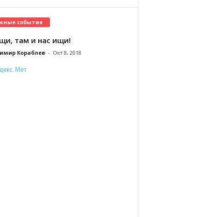
жные события
щи, там и нас ищи!
имир Кораблев
-
Окт 8, 2018