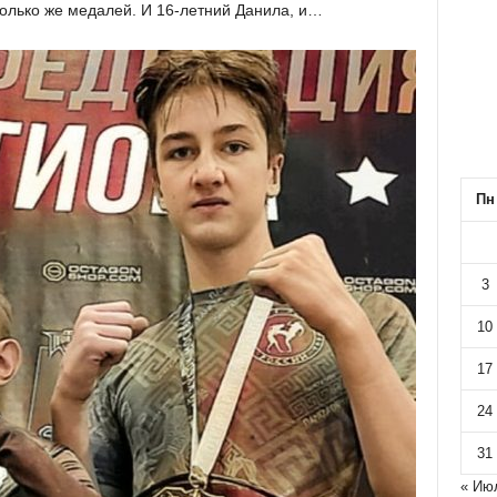
только же медалей. И 16-летний Данила, и…
Пн
3
10
17
24
31
« Ию