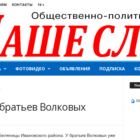
ЛЯМ
КОНТАКТЫ
16 +
А
ФОТОВИДЕО
ОБЪЯВЛЕНИЯ
ПОДПИСКА
К
По
х
Gi
братьев Волковых
еляницы Ивановского района. У братьев Волковых уже