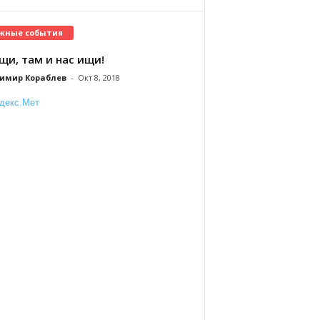
жные события
щи, там и нас ищи!
имир Кораблев
-
Окт 8, 2018