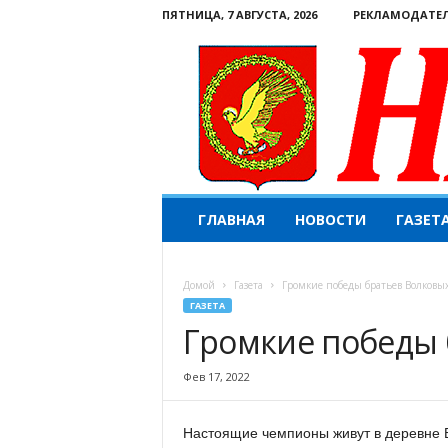
ПЯТНИЦА, 7 АВГУСТА, 2026
РЕКЛАМОДАТЕ
Н
ГЛАВНАЯ
НОВОСТИ
ГАЗЕТ
а
ш
е
Домой
Газета
Громкие победы братьев Волковы
с
ГАЗЕТА
л
Громкие победы 
о
в
о
Фев 17, 2022
.
К
Настоящие чемпионы живут в деревне Б
о