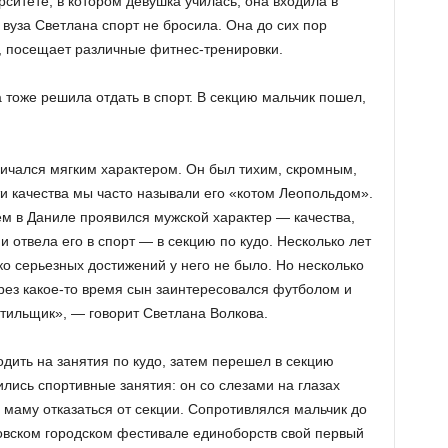
ситете, в котором девушка училась, она входила в
вуза Светлана спорт не бросила. Она до сих пор
 посещает различные фитнес-тренировки.
тоже решила отдать в спорт. В секцию мальчик пошел,
личался мягким характером. Он был тихим, скромным,
ти качества мы часто называли его «котом Леопольдом».
ем в Даниле проявился мужской характер — качества,
и отвела его в спорт — в секцию по кудо. Несколько лет
о серьезных достижений у него не было. Но несколько
ерез какое-то время сын заинтересовался футболом и
тильщик», — говорит Светлана Волкова.
дить на занятия по кудо, затем перешел в секцию
лись спортивные занятия: он со слезами на глазах
 маму отказаться от секции. Сопротивлялся мальчик до
новском городском фестивале единоборств свой первый