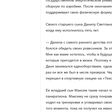
государственном энергетическом универ
сборную по аэробике. После окончания 
поддерживает свою физическую форму,
Своего старшего сына Данилу Светлана 
когда ему исполнилось пять лет.
— Данила с самого раннего детства от
боялся обидеть своих ровесников. За э
Мне как маме хотелось, чтобы в будущ
которые пригодятся в жизни. Поэтому я 
Даня занимался единоборствами, однак
раз он все же был в числе призеров. Ч
перешел в спортивную секцию на «Текс
Ее младший сын Максим также начал хо
панкратиона. Максиму не сразу понрави
ходил на тренировки и уговаривал свою
того момента, пока не получил на ива