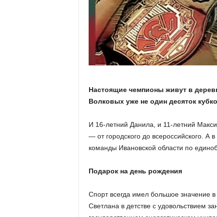
а
н
о
в
с
к
о
й
о
Настоящие чемпионы живут в деревн
б
Волковых уже не один десяток кубко
л
а
с
И 16-летний Данила, и 11-летний Макс
т
— от городского до всероссийского. А 
и
команды Ивановской области по едино
Подарок на день рождения
Спорт всегда имел большое значение в
Светлана в детстве с удовольствием за