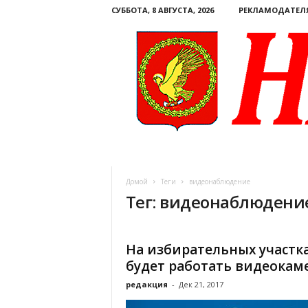
СУББОТА, 8 АВГУСТА, 2026
РЕКЛАМОДАТЕЛ
Н
а
ш
Домой
Теги
видеонаблюдение
е
Тег: видеонаблюдени
с
л
о
в
На избирательных участк
о
будет работать видеокам
.
К
редакция
-
Дек 21, 2017
о