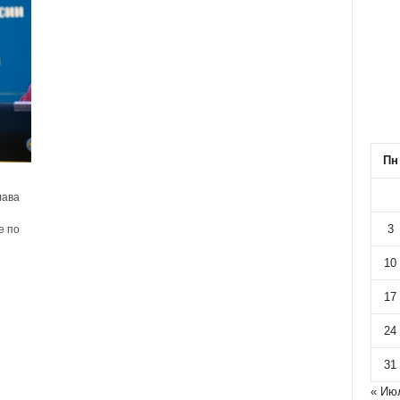
Пн
лава
3
е по
10
17
24
31
« Ию