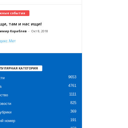
жные события
щи, там и нас ищи!
имир Кораблев
-
Окт 8, 2018
ПУЛЯРНАЯ КАТЕГОРИЯ
9653
сти
4761
а
1111
ство
825
овости
369
убрики
191
ий номер