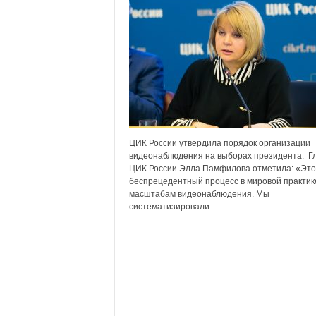
х
м
а
,
И
в
а
н
о
в
ЦИК России утвердила порядок организации
с
видеонаблюдения на выборах президента. Г
к
ЦИК России Элла Памфилова отметила: «Это
беспрецедентный процесс в мировой практик
и
масштабам видеонаблюдения. Мы
й
систематизировали...
о
к
р
у
г
И
в