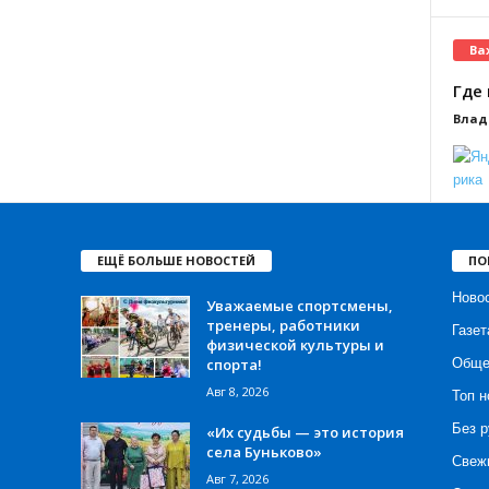
Ва
Где 
Влад
ЕЩЁ БОЛЬШЕ НОВОСТЕЙ
ПО
Ново
Уважаемые спортсмены,
тренеры, работники
Газет
физической культуры и
спорта!
Обще
Авг 8, 2026
Топ н
Без р
«Их судьбы — это история
села Буньково»
Свеж
Авг 7, 2026