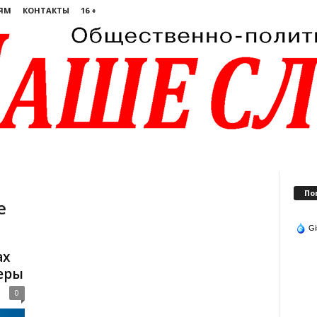
ЯМ
КОНТАКТЫ
16 +
По
е
Gi
ах
еры
0