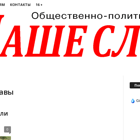
ЯМ
КОНТАКТЫ
16 +
По
лавы
Gi
али
0