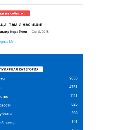
жные события
щи, там и нас ищи!
имир Кораблев
-
Окт 8, 2018
ПУЛЯРНАЯ КАТЕГОРИЯ
9653
сти
4761
а
1111
ство
825
овости
369
убрики
191
ий номер