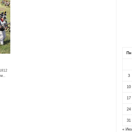
Пн
ы
1812
3
...
10
17
24
31
« Ию