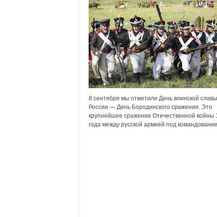
х
м
а
,
И
в
а
н
о
в
8 сентября мы отметили День воинской слав
с
России — День Бородинского сражения. Это
к
крупнейшее сражение Отечественной войны 
года между русской армией под командованием
и
й
о
к
р
у
г
И
в