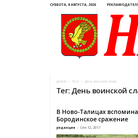
СУББОТА, 8 АВГУСТА, 2026
РЕКЛАМОДАТЕЛ
Н
а
ш
Домой
Теги
День воинской славы
е
Тег: День воинской с
с
л
о
в
В Ново-Талицах вспомин
о
Бородинское сражение
.
К
редакция
-
Сен 12, 2017
о