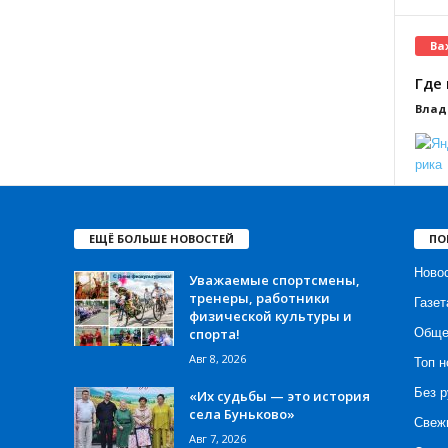
Ва
Где 
Влад
ЕЩЁ БОЛЬШЕ НОВОСТЕЙ
ПО
Ново
Уважаемые спортсмены,
тренеры, работники
Газет
физической культуры и
спорта!
Обще
Авг 8, 2026
Топ н
Без р
«Их судьбы — это история
села Буньково»
Свеж
Авг 7, 2026