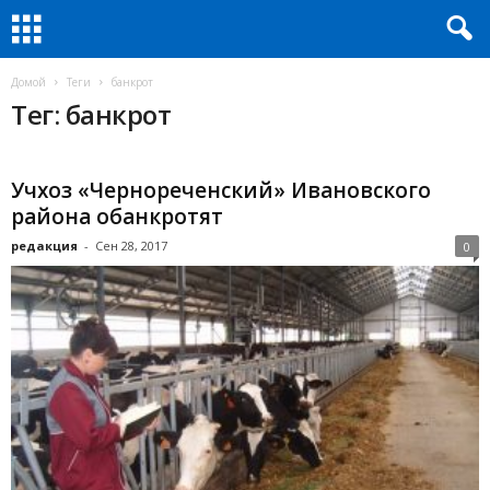
Домой
Теги
банкрот
Тег: банкрот
Учхоз «Чернореченский» Ивановского
района обанкротят
редакция
-
Сен 28, 2017
0