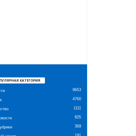
ПУЛЯРНАЯ КАТЕГОРИЯ
9653
сти
4760
а
1111
ство
825
овости
369
убрики
191