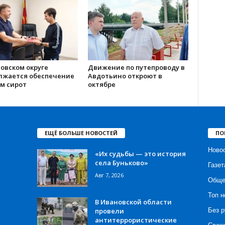
овском округе
Движение по путепроводу в
лжается обеспечение
Авдотьино откроют в
м сирот
октябре
ЕЩЁ БОЛЬШЕ НОВОСТЕЙ
ПО
Ново
«Их судьбы — это история
села Буньково»
Газет
Авг 7, 2026
Обще
Топ н
В Ивановской области
провели
Без р
антитеррористические