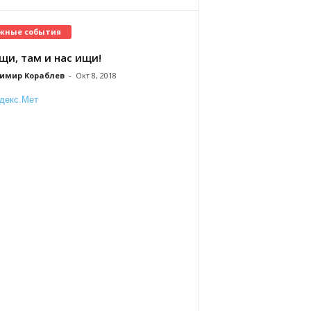
жные события
щи, там и нас ищи!
имир Кораблев
-
Окт 8, 2018