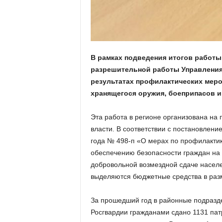
а
н
о
в
с
к
В рамках подведения итогов работы 
о
разрешительной работы Управления
й
результатах профилактических меро
о
хранящегося оружия, боеприпасов и
б
л
а
Эта работа в регионе организована на 
с
власти. В соответствии с постановлени
т
года № 498-п «О мерах по профилактик
и
обеспечению безопасности граждан на 
добровольной возмездной сдаче насел
выделяются бюджетные средства в разм
За прошедший год в районные подразд
Росгвардии гражданами сдано 1131 пат