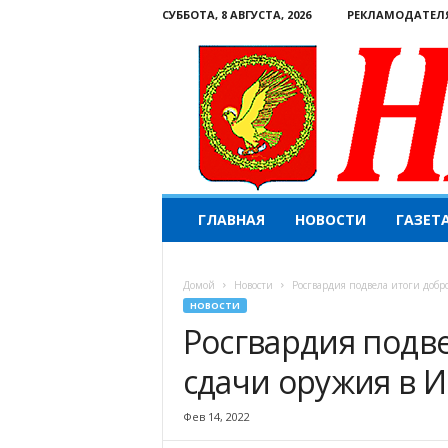
СУББОТА, 8 АВГУСТА, 2026
РЕКЛАМОДАТЕЛ
Н
ГЛАВНАЯ
НОВОСТИ
ГАЗЕТ
а
ш
е
Домой
Новости
Росгвардия подвела итоги добр
с
НОВОСТИ
л
Росгвардия подв
о
в
сдачи оружия в 
о
.
К
Фев 14, 2022
о