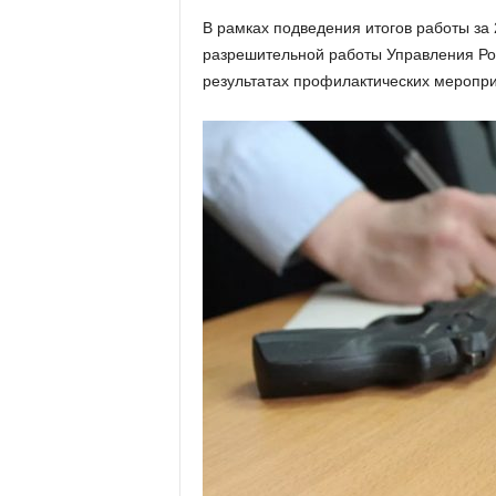
х
В рамках подведения итогов работы за 
м
разрешительной работы Управления Рос
а
,
результатах профилактических меропр
И
в
а
н
о
в
с
к
и
й
о
к
р
у
г
И
в