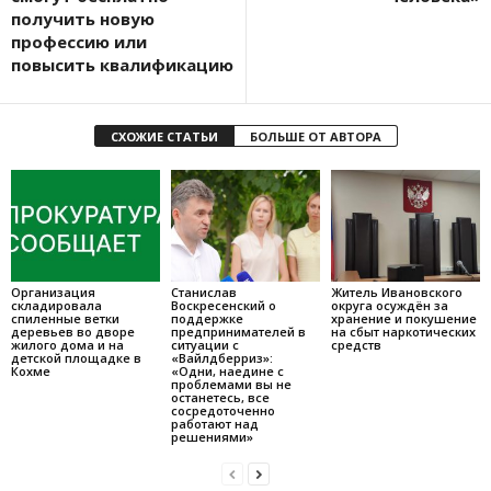
получить новую
профессию или
повысить квалификацию
СХОЖИЕ СТАТЬИ
БОЛЬШЕ ОТ АВТОРА
Организация
Станислав
Житель Ивановского
складировала
Воскресенский о
округа осуждён за
спиленные ветки
поддержке
хранение и покушение
деревьев во дворе
предпринимателей в
на сбыт наркотических
жилого дома и на
ситуации с
средств
детской площадке в
«Вайлдберриз»:
Кохме
«Одни, наедине с
проблемами вы не
останетесь, все
сосредоточенно
работают над
решениями»