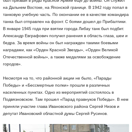
был призван в ряды Красной Армии еще до войны. Он служил
на Дальнем Востоке, на Японской границе. В 1942 году попал в
танковую учебную часть. По окончании ее в качестве командира
танка был отправлен на фронт. С боями дошел до Прибалтики.
В январе 1945 года при взятии города Либау танк был подбит.
Александр Евграфович получил ранения в область глаза, шеи и
бедра. За время войны он был награжден такими боевыми
наградами, как «Орден Красной Звезды», «Орден Великой
Отечественной войны», а также медалями за освобождение
городов».
Несмотря на то, что районной акции не было, «Парады
Победы» и «Бессмертные полки» прошли в различных
населенных пунктах. Одно из мероприятий состоялось в
Подвязновском. Там прошел «Парад правнуков Победы». В нем
приняли участие глава Ивановского района Сергей Низов и
депутат Ивановский областной думы Сергей Русинов.