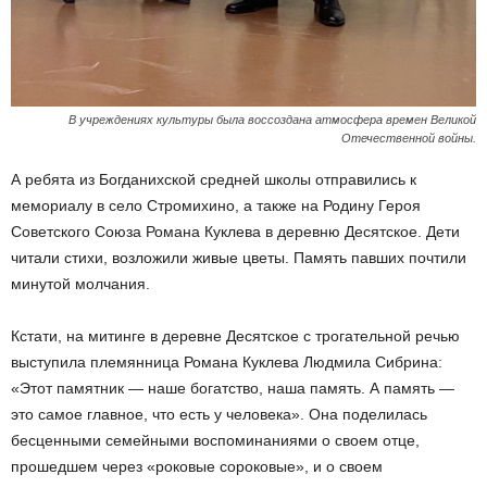
В учреждениях культуры была воссоздана атмосфера времен Великой
Отечественной войны.
А ребята из Богданихской средней школы отправились к
мемориалу в село Стромихино, а также на Родину Героя
Советского Союза Романа Куклева в деревню Десятское. Дети
читали стихи, возложили живые цветы. Память павших почтили
минутой молчания.
Кстати, на митинге в деревне Десятское с трогательной речью
выступила племянница Романа Куклева Людмила Сибрина:
«Этот памятник — наше богатство, наша память. А память —
это самое главное, что есть у человека». Она поделилась
бесценными семейными воспоминаниями о своем отце,
прошедшем через «роковые сороковые», и о своем