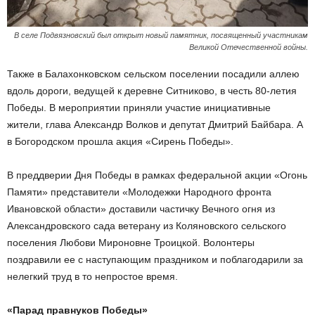
В селе Подвязновский был открыт новый памятник, посвященный участникам
Великой Отечественной войны.
Также в Балахонковском сельском поселении посадили аллею
вдоль дороги, ведущей к деревне Ситниково, в честь 80-летия
Победы. В мероприятии приняли участие инициативные
жители, глава Александр Волков и депутат Дмитрий Байбара. А
в Богородском прошла акция «Сирень Победы».
В преддверии Дня Победы в рамках федеральной акции «Огонь
Памяти» представители «Молодежки Народного фронта
Ивановской области» доставили частичку Вечного огня из
Александровского сада ветерану из Коляновского сельского
поселения Любови Мироновне Троицкой. Волонтеры
поздравили ее с наступающим праздником и поблагодарили за
нелегкий труд в то непростое время.
«Парад правнуков Победы»