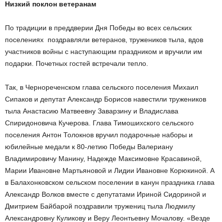
Низкий поклон ветеранам
По традиции в преддверии Дня Победы во всех сельских
поселениях поздравляли ветеранов, тружеников тыла, вдов
участников войны с наступающим праздником и вручили им
подарки. Почетных гостей встречали тепло.
Так, в Чернореченском глава сельского поселения Михаил
Сипаков и депутат Александр Борисов навестили тружеников
тыла Анастасию Матвеевну Заварзину и Владислава
Спиридоновича Кучерова. Глава Тимошихского сельского
поселения Антон Толокнов вручил подарочные наборы и
юбилейные медали к 80-летию Победы Валериану
Владимировичу Манину, Надежде Максимовне Красавиной,
Марии Ивановне Мартьяновой и Лидии Ивановне Корюкиной. А
в Балахонковском сельском поселении в канун праздника глава
Александр Волков вместе с депутатами Ириной Сидориной и
Дмитрием Байбарой поздравили тружениц тыла Людмилу
Александровну Куликову и Веру Леонтьевну Мочалову. «Везде