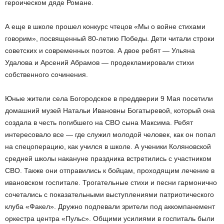
героическом дяде Романе.
А еще в школе прошел конкурс чтецов «Мы о войне стихами
говорим», посвященный 80-летию Победы. Дети читали строки
советских и современных поэтов. А двое ребят — Ульяна
Удалова и Арсений Абрамов — продекламировали стихи
собственного сочинения.
Юные жители села Богородское в преддверии 9 Мая посетили
домашний музей Натальи Ивановны Богатыревой, который она
создала в честь погибшего на СВО сына Максима. Ребят
интересовало все — где служил молодой человек, как он попал
на спецоперацию, как учился в школе. А ученики Коляновской
средней школы накануне праздника встретились с участником
СВО. Также они отправились к бойцам, проходящим лечение в
ивановском госпитале. Трогательные стихи и песни гармонично
сочетались с показательными выступлениями патриотического
клуба «Факел». Дружно подпевали зрители под аккомпанемент
оркестра центра «Пульс». Общими усилиями в госпиталь были