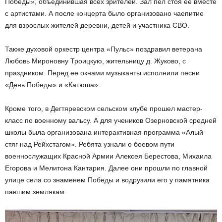
Победы», объединившая всех зрителей. Зал пел стоя ее вместе
с артистами. А после концерта было организовано чаепитие
для взрослых жителей деревни, детей и участника СВО.
Также духовой оркестр центра «Пульс» поздравил ветерана
Любовь Мироновну Троицкую, жительницу д. Жуково, с
праздником. Перед ее окнами музыканты исполнили песни
«День Победы» и «Катюша».
Кроме того, в Дегтяревском сельском клубе прошел мастер-
класс по военному вальсу. А для учеников Озерновской средней
школы была организована интерактивная программа «Алый
стяг над Рейхстагом». Ребята узнали о боевом пути
военнослужащих Красной Армии Алексея Берестова, Михаила
Егорова и Мелитона Кантария. Далее они прошли по главной
улице села со знаменем Победы и водрузили его у памятника
павшим землякам.