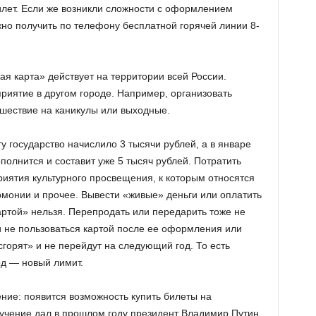
илет. Если же возникли сложности с оформлением
но получить по телефону бесплатной горячей линии 8-
я карта» действует на территории всей России.
риятие в другом городе. Например, организовать
ешествие на каникулы или выходные.
у государство начислило 3 тысячи рублей, а в январе
полнится и составит уже 5 тысяч рублей. Потратить
иятия культурного просвещения, к которым относятся
рмонии и прочее. Вывести «живые» деньги или оплатить
артой» нельзя. Перепродать или передарить тоже не
 не пользоваться картой после ее оформления или
сгорят» и не перейдут на следующий год. То есть
од — новый лимит.
ние: появится возможность купить билеты на
учение дал в прошлом году президент Владимир Путин.