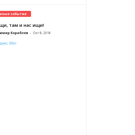
жные события
щи, там и нас ищи!
имир Кораблев
-
Окт 8, 2018