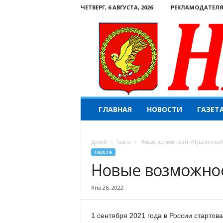
ЧЕТВЕРГ, 6 АВГУСТА, 2026
РЕКЛАМОДАТЕЛ
Н
ГЛАВНАЯ
НОВОСТИ
ГАЗЕТ
а
ш
е
Домой
Газета
Новые возможности «Пушкинской
с
ГАЗЕТА
л
Новые возможнос
о
в
о
Янв 26, 2022
.
К
1 сентября 2021 года в России стартов
о