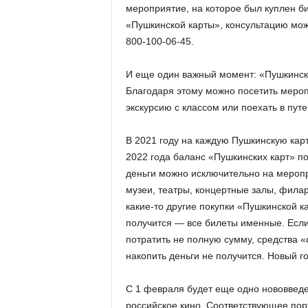
мероприятие, на которое был куплен б
«Пушкинской карты», консультацию мож
800-100-06-45.
И еще один важный момент: «Пушкинска
Благодаря этому можно посетить мероп
экскурсию с классом или поехать в пут
В 2021 году на каждую Пушкинскую карт
2022 года баланс «Пушкинских карт» по
деньги можно исключительно на меропр
музеи, театры, концертные залы, фила
какие-то другие покупки «Пушкинской к
получится — все билеты именные. Если
потратить не полную сумму, средства «
накопить деньги не получится. Новый г
С 1 февраля будет еще одно нововведе
российское кино. Соответствующее пор