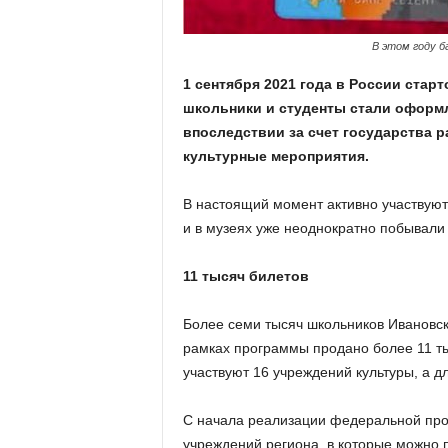
а
н
о
В этом году б
в
1 сентября 2021 года в России старт
с
к
школьники и студенты стали оформ
о
впоследствии за счет государства 
й
культурные мероприятия.
о
б
В настоящий момент активно участвуют 
л
и в музеях уже неоднократно побывали 
а
с
т
11 тысяч билетов
и
Более семи тысяч школьников Ивановск
рамках программы продано более 11 ты
участвуют 16 учреждений культуры, а д
С начала реализации федеральной про
учреждений региона, в которые можно 