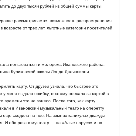
атить до двух тысяч рублей из общей суммы карты.
ровне рассматривается возможность распространения
 возрасте от трех лет, льготные категории посетителей
тала пользоваться и молодежь Ивановского района.
ница Куликовской школы Лонда Джачвлиани.
млять карту. От друзей узнала, что быстрее это
е у меня выдало ошибку, поэтому поехала за картой в
 времени это не заняло. После того, как карту
ехали в Ивановский музыкальный театр на оперетту
ы еще сходила на нее. На зимних каникулах дважды
. И оба раза в музтеатр — на «Алые паруса» и на