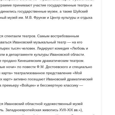
ограмме принимают участие государственные театры и
динились государственные музеи, а также Шуйский
ый музей им. М.В. Фрунзе и Центр культуры и отдыха
я спектакли театров. Самым востребованным
ваться Ивановский музыкальный театр — на его
етырех тысяч человек. Лидируют комедия «Любовь и
ли в департаменте культуры Ивановской области.
ме продано Кинешемским драматическим театром.
ые ночи» по повести Ф.М. Достоевского и специально
 карта» театрализованное представление «Мой
х карт» активно посещают Ивановский драматический
на премьеру «Войцек» и бессмертную классику —
ся Ивановский областной художественный музей
ль. Западноевропейская живопись XVII-XIX вв.»),