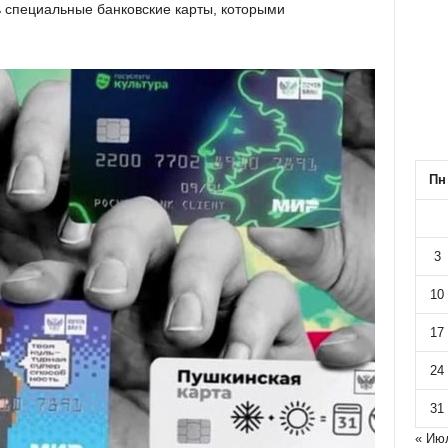
 специальные банковские карты, которыми
Пн
3
10
17
24
31
« Ию