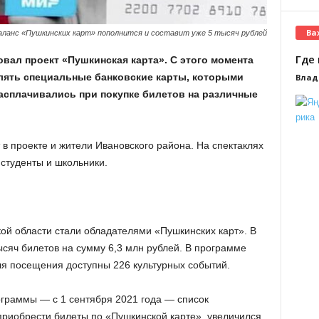
Ва
аланс «Пушкинских карт» пополнится и составит уже 5 тысяч рублей
Где 
овал проект «Пушкинская карта». С этого момента
лять специальные банковские карты, которыми
Влад
расплачивались при покупке билетов на различные
в проекте и жители Ивановского района. На спектаклях
студенты и школьники.
ой области стали обладателями «Пушкинских карт». В
сяч билетов на сумму 6,3 млн рублей. В программе
ля посещения доступны 226 культурных событий.
граммы — с 1 сентября 2021 года — список
приобрести билеты по «Пушкинской карте», увеличился