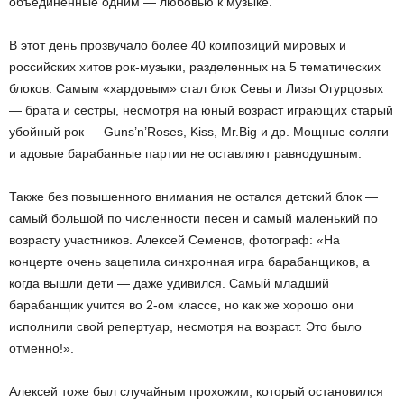
объединенные одним — любовью к музыке.
В этот день прозвучало более 40 композиций мировых и
российских хитов рок-музыки, разделенных на 5 тематических
блоков. Самым «хардовым» стал блок Севы и Лизы Огурцовых
— брата и сестры, несмотря на юный возраст играющих старый
убойный рок — Guns’n’Roses, Kiss, Mr.Big и др. Мощные соляги
и адовые барабанные партии не оставляют равнодушным.
Также без повышенного внимания не остался детский блок —
самый большой по численности песен и самый маленький по
возрасту участников. Алексей Семенов, фотограф: «На
концерте очень зацепила синхронная игра барабанщиков, а
когда вышли дети — даже удивился. Самый младший
барабанщик учится во 2-ом классе, но как же хорошо они
исполнили свой репертуар, несмотря на возраст. Это было
отменно!».
Алексей тоже был случайным прохожим, который остановился