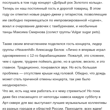
послушать в том году концерт «Добрый рок Золотого кольца».
Теперь он наш постоянный гость и дорогой товарищ. В этом
году он отметил новые радио-джеки у гитаристов, позволяющие
им свободно перемещаться по импровизированной «сцене»,
вокал и очарование девочек с тамбуринами, и необычные
танцы Максима Смирнова (солист группы Vulgar sugar pets).
Также своим впечатлением поделился гость концерта, лидер
группы «Heavenhill» Александр Белов: «Лично я впервые играл
одновременно с 12-го барабанщиками. Пожалуй, это сложнее,
чем с одним, труднее поймать долю, но в целом, весело, и это
главное. Традиционно, понравился звук. Но есть большая
проблема — отсутствие крыши над головой. Обидно, что дождь
может стать причиной отмены концерта, так уже было
неоднократно».
Что же, есть над чем работать и к чему стремиться! Но пока
даже без спасающего от непогоды навеса каждую субботу в
Арт-сквере для вас выступают лучшие музыкальные коллективы
из разных городов и областей России. Приходите, всех ждем!