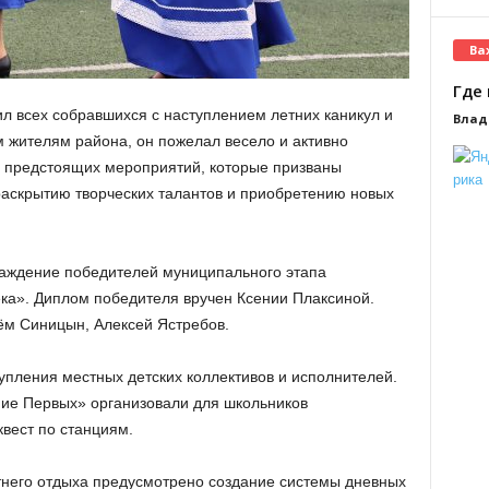
Ва
Где 
л всех собравшихся с наступлением летних каникул и
Влад
 жителям района, он пожелал весело и активно
ь предстоящих мероприятий, которые призваны
раскрытию творческих талантов и приобретению новых
раждение победителей муниципального этапа
ека». Диплом победителя вручен Ксении Плаксиной.
ём Синицын, Алексей Ястребов.
пления местных детских коллективов и исполнителей.
ние Первых» организовали для школьников
вест по станциям.
тнего отдыха предусмотрено создание системы дневных