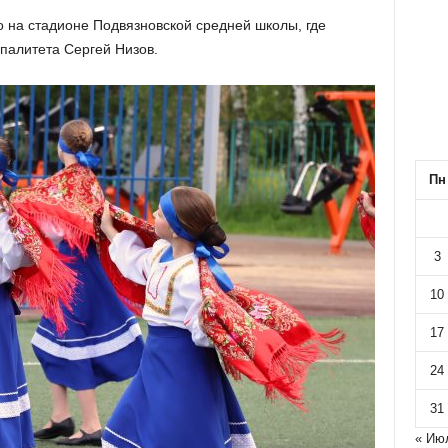
 на стадионе Подвязновской средней школы, где
палитета Сергей Низов.
Пн
3
10
17
24
31
« Ию