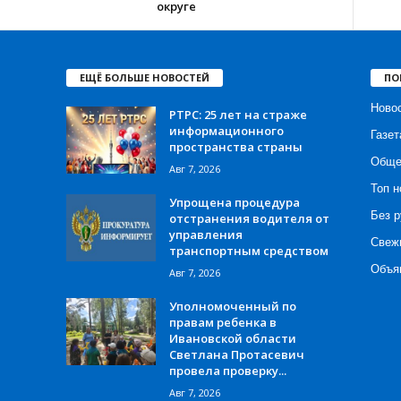
округе
ЕЩЁ БОЛЬШЕ НОВОСТЕЙ
ПО
Ново
РТРС: 25 лет на страже
информационного
Газет
пространства страны
Обще
Авг 7, 2026
Топ н
Упрощена процедура
Без р
отстранения водителя от
управления
Свеж
транспортным средством
Объя
Авг 7, 2026
Уполномоченный по
правам ребенка в
Ивановской области
Светлана Протасевич
провела проверку...
Авг 7, 2026