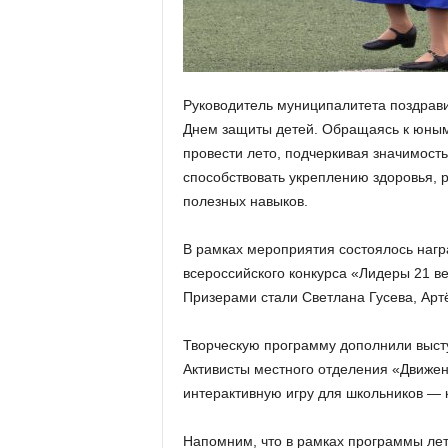
а
н
о
в
с
Руководитель муниципалитета поздрави
к
о
Днем защиты детей. Обращаясь к юным
й
провести лето, подчеркивая значимост
о
способствовать укреплению здоровья, 
б
полезных навыков.
л
а
В рамках мероприятия состоялось наг
с
всероссийского конкурса «Лидеры 21 в
т
и
Призерами стали Светлана Гусева, Арт
Творческую программу дополнили высту
Активисты местного отделения «Движе
интерактивную игру для школьников — к
Напомним, что в рамках программы ле