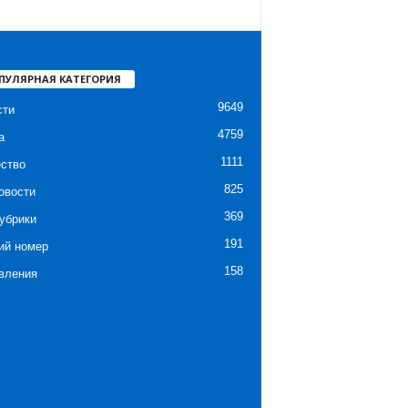
ПУЛЯРНАЯ КАТЕГОРИЯ
9649
сти
4759
а
1111
ство
825
овости
369
убрики
191
ий номер
158
вления