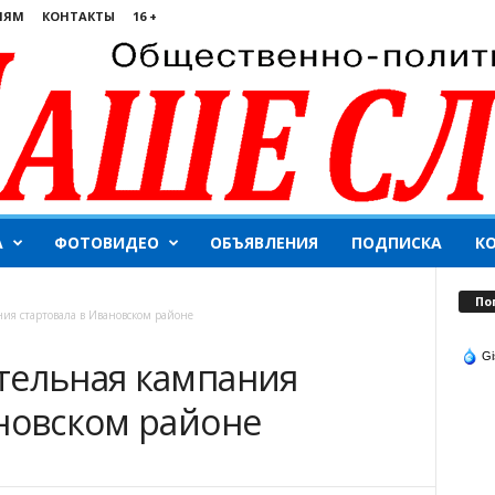
ЛЯМ
КОНТАКТЫ
16 +
А
ФОТОВИДЕО
ОБЪЯВЛЕНИЯ
ПОДПИСКА
К
По
ия стартовала в Ивановском районе
Gi
тельная кампания
ановском районе