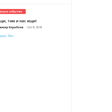
жные события
щи, там и нас ищи!
имир Кораблев
-
Окт 8, 2018