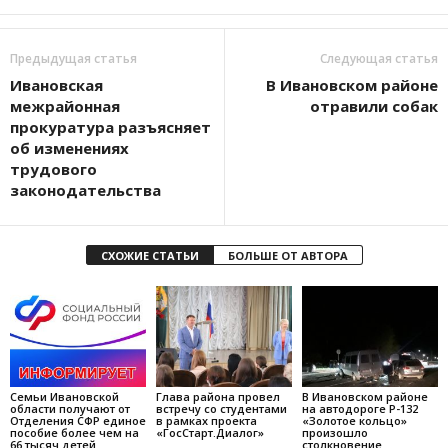
Предыдущая статья
Следующая статья
Ивановская
В Ивановском районе
межрайонная
отравили собак
прокуратура разъясняет
об изменениях
трудового
законодательства
СХОЖИЕ СТАТЬИ
БОЛЬШЕ ОТ АВТОРА
Семьи Ивановской
Глава района провел
В Ивановском районе
области получают от
встречу со студентами
на автодороге Р-132
Отделения СФР единое
в рамках проекта
«Золотое кольцо»
пособие более чем на
«ГосСтарт.Диалог»
произошло
66 тысяч детей
столкновение