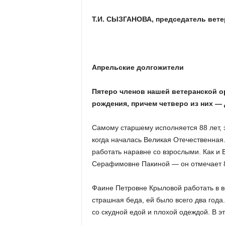
а
н
Т.И. СЫЗГАНОВА, председатель вете
о
в
с
к
о
Апрельские долгожители
й
о
Пятеро членов нашей ветеранской ор
б
рождения, причем четверо из них — 
л
а
с
Самому старшему исполняется 88 лет, 
т
когда началась Великая Отечественная.
и
работать наравне со взрослыми. Как и
Серафимовне Пакиной — он отмечает 86
Фаине Петровне Крыловой работать в в
страшная беда, ей было всего два года
со скудной едой и плохой одеждой. В э