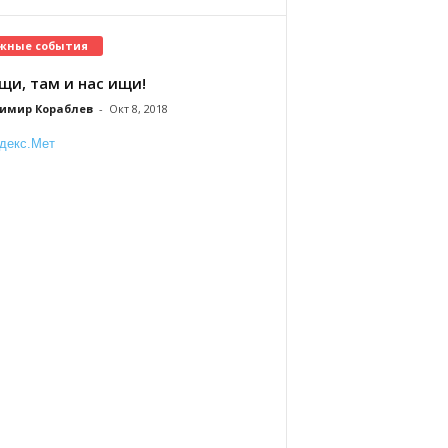
жные события
щи, там и нас ищи!
имир Кораблев
-
Окт 8, 2018