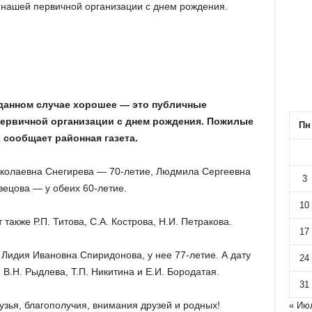
 нашей первичной организации с днем рождения.
данном случае хорошее — это публичные
первичной организации с днем рождения. Пожилые
Пн
 сообщает районная газета.
иколаевна Снегирева — 70-летие, Людмила Сергеевна
3
ецова — у обеих 60-летие.
10
акже Р.П. Титова, С.А. Кострова, Н.И. Петракова.
17
Лидия Ивановна Спиридонова, у нее 77-летие. А дату
24
, В.Н. Рыдлева, Т.П. Никитина и Е.И. Бородатая.
31
узья, благополучия, внимания друзей и родных!
« Ию