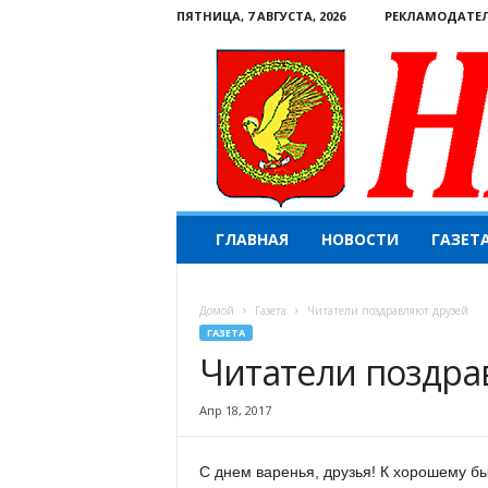
ПЯТНИЦА, 7 АВГУСТА, 2026
РЕКЛАМОДАТЕ
Н
ГЛАВНАЯ
НОВОСТИ
ГАЗЕТ
а
ш
е
Домой
Газета
Читатели поздравляют друзей
с
ГАЗЕТА
л
Читатели поздра
о
в
о
Апр 18, 2017
.
К
С днем варенья, друзья! К хорошему б
о