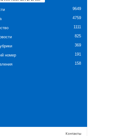
9649
сти
4759
а
1111
ство
825
овости
369
убрики
191
ий номер
158
вления
Контакты