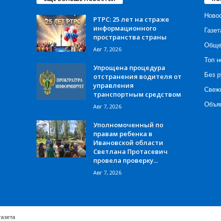
Ново
РТРС: 25 лет на страже
информационного
Газет
пространства страны
Обще
Авг 7, 2026
Топ н
Упрощена процедура
Без р
отстранения водителя от
управления
Свеж
транспортным средством
Объя
Авг 7, 2026
Уполномоченный по
правам ребенка в
Ивановской области
Светлана Протасевич
провела проверку...
Авг 7, 2026
газета