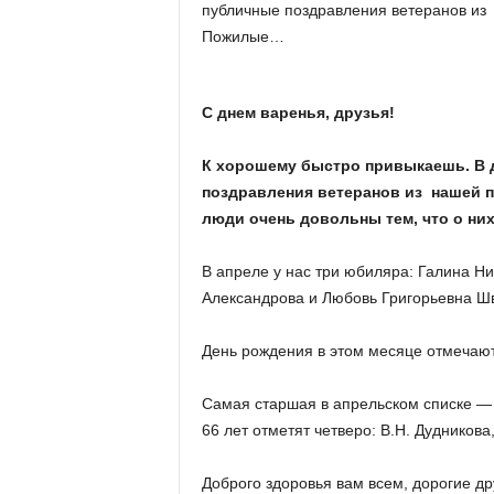
х
публичные поздравления ветеранов из
м
Пожилые…
а
,
И
С днем варенья, друзья!
в
а
К хорошему быстро привыкаешь. В 
н
поздравления ветеранов из нашей 
о
в
люди очень довольны тем, что о них
с
к
В апреле у нас три юбиляра: Галина Н
и
Александрова и Любовь Григорьевна Шв
й
о
День рождения в этом месяце отмечают т
к
р
у
Самая старшая в апрельском списке — 
г
66 лет отметят четверо: В.Н. Дудникова
И
в
Доброго здоровья вам всем, дорогие др