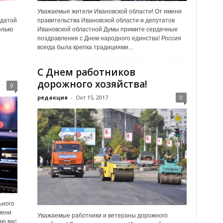
Уважаемые жители Ивановской области! От имени
 датой
правительства Ивановской области и депутатов
олько
Ивановской областной Думы примите сердечные
поздравления с Днем народного единства! Россия
всегда была крепка традициями...
С Днем работников
дорожного хозяйства!
0
редакция
-
Окт 15, 2017
0
ьного
мени
Уважаемые работники и ветераны дорожного
яю вас