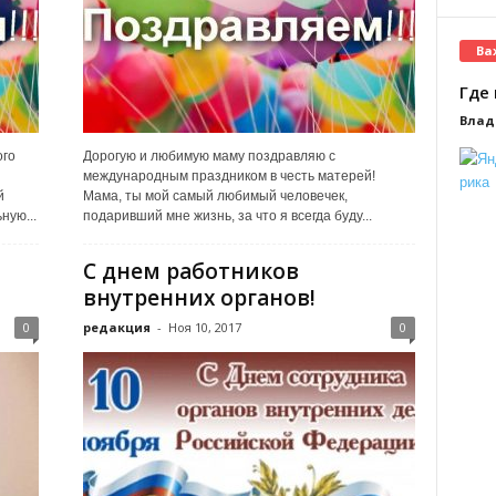
Ва
Где 
Влад
ого
Дорогую и любимую маму поздравляю с
международным праздником в честь матерей!
й
Мама, ты мой самый любимый человечек,
ную...
подаривший мне жизнь, за что я всегда буду...
С днем работников
внутренних органов!
0
редакция
-
Ноя 10, 2017
0