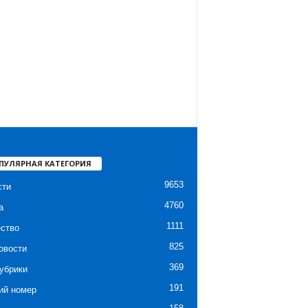
ПУЛЯРНАЯ КАТЕГОРИЯ
9653
сти
4760
а
1111
ство
825
овости
369
убрики
191
ий номер