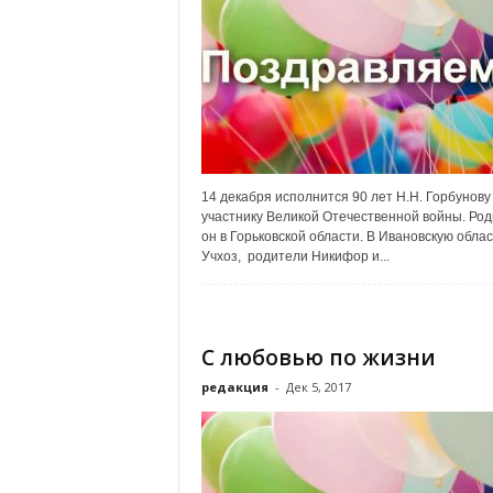
х
м
а
,
И
в
а
н
о
14 декабря исполнится 90 лет Н.Н. Горбунову 
в
участнику Великой Отечественной войны. Ро
он в Горьковской области. В Ивановскую област
с
Учхоз, родители Никифор и...
к
и
й
о
С любовью по жизни
к
р
редакция
-
Дек 5, 2017
у
г
И
в