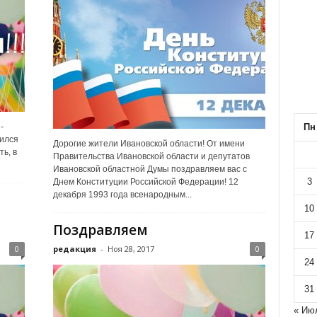
Пн
-
дился
Дорогие жители Ивановской области! От имени
ь, в
Правительства Ивановской области и депутатов
Ивановской областной Думы поздравляем вас с
3
Днем Конституции Российской Федерации! 12
декабря 1993 года всенародным...
10
Поздравляем
17
0
редакция
-
Ноя 28, 2017
0
24
31
« Ию