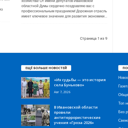
хозяйства! От имени депутатов Ивановской
областной Думы сердечно поздравляю вас с
из
профессиональным праздником! Дорожная отрасль
имеет ключевое значение для развития экономики...
Страница 1 из 9
ЕЩЁ БОЛЬШЕ НОВОСТЕЙ
ПО
Ново
«Их судьбы — это история
села Буньково»
Газет
Авг 7, 2026
Обще
Топ н
В Ивановской области
провели
Без р
антитеррористические
Свеж
учения «Гроза-2026»