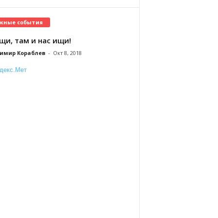
жные события
щи, там и нас ищи!
имир Кораблев
-
Окт 8, 2018