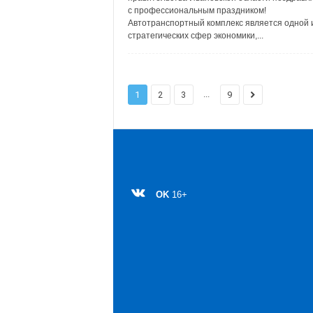
с профессиональным праздником!
Автотранспортный комплекс является одной 
стратегических сфер экономики,...
...
1
2
3
9
OK
16+