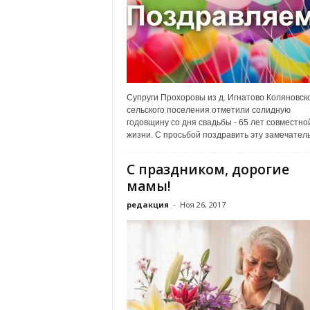
а
н
о
в
с
к
о
Супруги Прохоровы из д. Игнатово Коляновск
й
сельского поселения отметили солидную
о
годовщину со дня свадьбы - 65 лет совместно
б
жизни. С просьбой поздравить эту замечатель
л
а
С праздником, дорогие
с
мамы!
т
и
редакция
-
Ноя 26, 2017