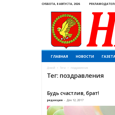
СУББОТА, 8 АВГУСТА, 2026
РЕКЛАМОДАТЕЛ
Н
ГЛАВНАЯ
НОВОСТИ
ГАЗЕТ
а
ш
Домой
Теги
поздравления
е
Тег: поздравления
с
л
о
в
Будь счастлив, брат!
о
редакция
-
Дек 12, 2017
.
К
о