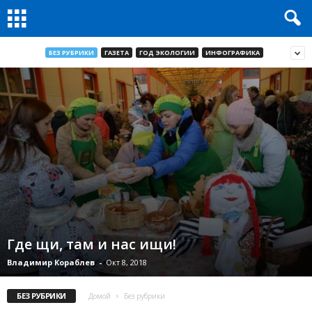
БЕЗ РУБРИКИ
ГАЗЕТА
ГОД ЭКОЛОГИИ
ИНФОГРАФИКА
Где щи, там и нас ищи!
Владимир Кораблев
-
Окт 8, 2018
БЕЗ РУБРИКИ
Домой
Без рубрики