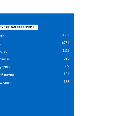
ПУЛЯРНАЯ КАТЕГОРИЯ
9653
сти
4761
а
1111
ство
825
овости
369
убрики
191
ий номер
158
вления