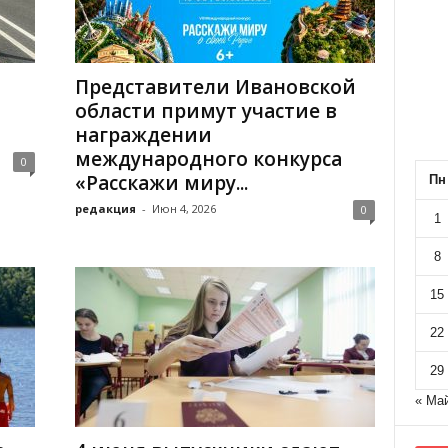
Представители Ивановской
области примут участие в
награждении
международного конкурса
0
«Расскажи миру...
Пн
редакция
-
Июн 4, 2026
0
1
8
15
22
29
« Ма