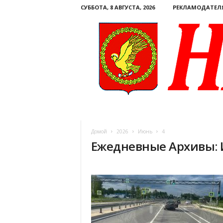
СУББОТА, 8 АВГУСТА, 2026
РЕКЛАМОДАТЕЛ
Н
а
ш
Домой
2026
Июнь
4
е
Ежедневные Архивы: 
с
л
о
в
о
.
К
о