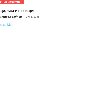
жные события
щи, там и нас ищи!
имир Кораблев
-
Окт 8, 2018