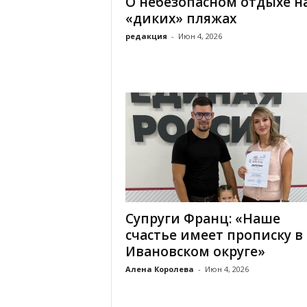
О небезопасном отдыхе н
а
н
«диких» пляжах
о
редакция
-
Июн 4, 2026
в
с
к
о
й
о
б
л
а
с
т
и
Супруги Франц: «Наше
счастье имеет прописку в
Ивановском округе»
Алена Королева
-
Июн 4, 2026