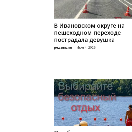
х
м
а
,
В Ивановском округе на
И
пешеходном переходе
в
пострадала девушка
а
н
редакция
-
Июн 4, 2026
о
в
с
к
и
й
о
к
р
у
г
И
в