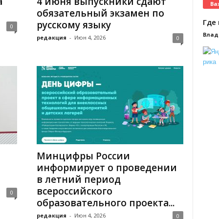
а
4 июня выпускники сдают
Ва
обязательный экзамен по
Где 
русскому языку
0
Влад
редакция
-
Июн 4, 2026
0
Минцифры России
информирует о проведении
в летний период
всероссийского
0
образовательного проекта...
редакция
-
Июн 4, 2026
0