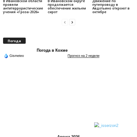
В Ивановской области
В Ивановском округе
Движение по
провели
продолжается
путепроводу в
антитеррористические
обеспечение жильем
Авдотьино откроют в
учения «Гроза-2026»
сирот
октябре
Погода
Погода в Кохме
Gismeteo
Прогноз на 2 недели
Август 2026