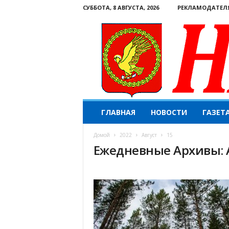
СУББОТА, 8 АВГУСТА, 2026
РЕКЛАМОДАТЕЛ
Н
ГЛАВНАЯ
НОВОСТИ
ГАЗЕТ
а
ш
Домой
2022
Август
15
е
Ежедневные Архивы: А
с
л
о
в
о
.
К
о