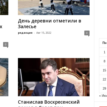
День деревни отметили в
х
Залесье
редакция
-
Авг 15, 2022
0
Пн
0
1
8
15
22
29
« Ию
Станислав Воскресенский