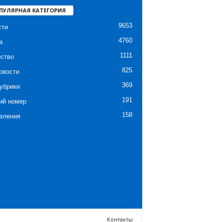
ПУЛЯРНАЯ КАТЕГОРИЯ
9653
сти
4760
а
1111
ство
825
овости
369
убрики
191
ий номер
158
вления
Контакты