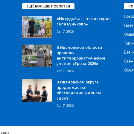
ЕЩЁ БОЛЬШЕ НОВОСТЕЙ
ПО
Ново
«Их судьбы — это история
села Буньково»
Газет
Авг 7, 2026
Обще
Топ н
В Ивановской области
провели
Без р
антитеррористические
Свеж
учения «Гроза-2026»
Объя
Авг 7, 2026
В Ивановском округе
продолжается
обеспечение жильем
сирот
Авг 7, 2026
газета