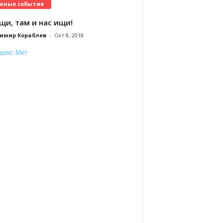
жные события
щи, там и нас ищи!
имир Кораблев
-
Окт 8, 2018