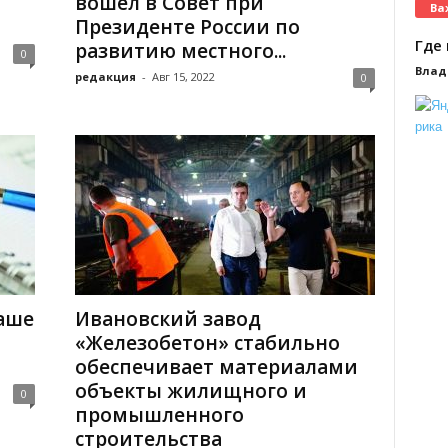
вошел в Совет при
Ва
Президенте России по
Где 
развитию местного...
0
Влад
редакция
-
Авг 15, 2022
0
Наше
Ивановский завод
«Железобетон» стабильно
обеспечивает материалами
объекты жилищного и
0
промышленного
строительства