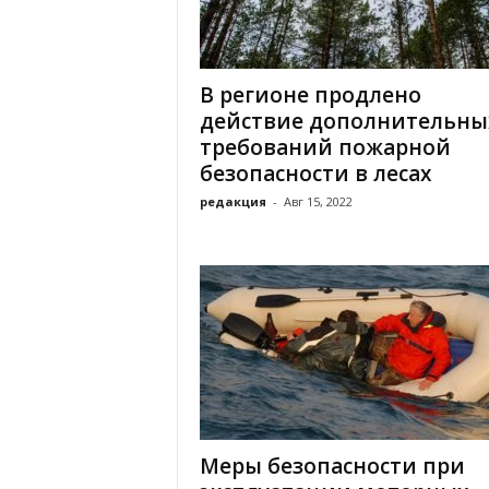
х
м
а
,
В регионе продлено
И
действие дополнительны
в
требований пожарной
а
безопасности в лесах
н
о
редакция
-
Авг 15, 2022
в
с
к
и
й
о
к
р
у
г
И
Меры безопасности при
в