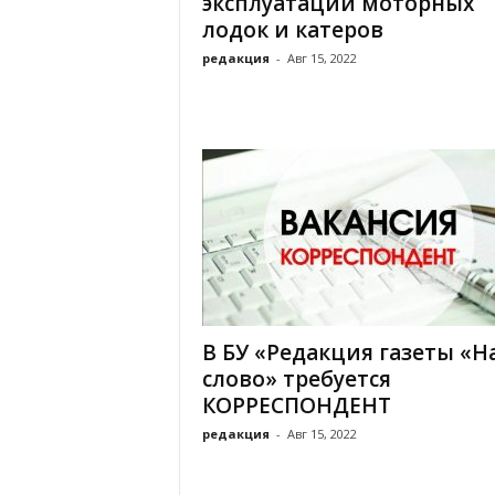
эксплуатации моторных
а
н
лодок и катеров
о
редакция
-
Авг 15, 2022
в
с
к
о
й
о
б
л
а
с
т
и
В БУ «Редакция газеты «
слово» требуется
КОРРЕСПОНДЕНТ
редакция
-
Авг 15, 2022