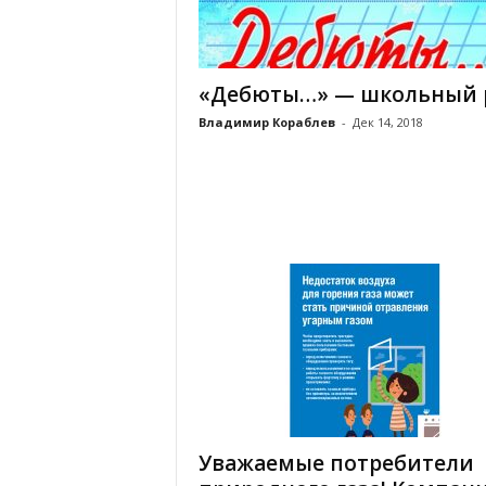
х
м
а
,
«Дебюты…» — школьный 
И
в
Владимир Кораблев
-
Дек 14, 2018
а
н
о
в
с
к
и
й
о
к
р
у
г
И
Уважаемые потребители
в