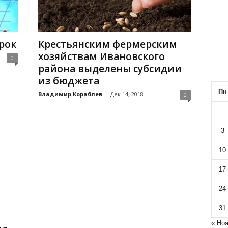
рок
Крестьянским фермерским
хозяйствам Ивановского
0
района выделены субсидии
из бюджета
Пн
Владимир Кораблев
-
Дек 14, 2018
0
3
10
17
24
31
« Но