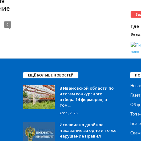
ия
ние
Ва
0
Где 
Влад
ЕЩЁ БОЛЬШЕ НОВОСТЕЙ
ПО
Ново
В Ивановской области по
итогам конкурсного
Газет
отбора 14 фермеров, в
том...
Обще
Авг 5, 2026
Топ н
Без р
Исключено двойное
наказание за одно и то же
Свеж
нарушение Правил