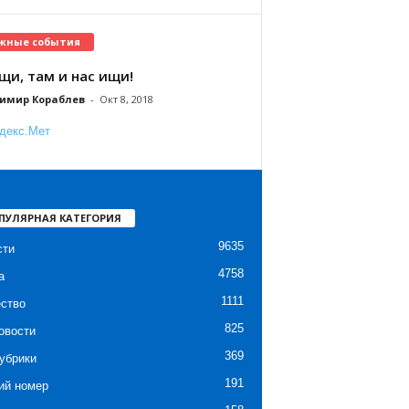
жные события
щи, там и нас ищи!
имир Кораблев
-
Окт 8, 2018
ПУЛЯРНАЯ КАТЕГОРИЯ
9635
сти
4758
а
1111
ство
825
овости
369
убрики
191
ий номер