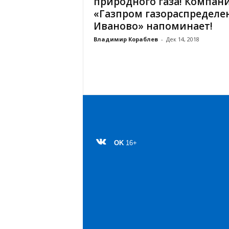
природного газа! Компан
а
н
«Газпром газораспределе
о
Иваново» напоминает!
в
Владимир Кораблев
-
Дек 14, 2018
с
к
о
й
о
б
л
а
с
т
OK
16+
и