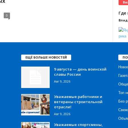
ых
Ва
Где 
0
Влад
ЕЩЁ БОЛЬШЕ НОВОСТЕЙ
ПО
Ново
9 августа — день воинской
славы России
Газет
Авг 9, 2026
Обще
Топ н
Уважаемые работники и
ветераны строительной
Без р
отрасли!
Свеж
Авг 9, 2026
Объя
Уважаемые спортсмены,