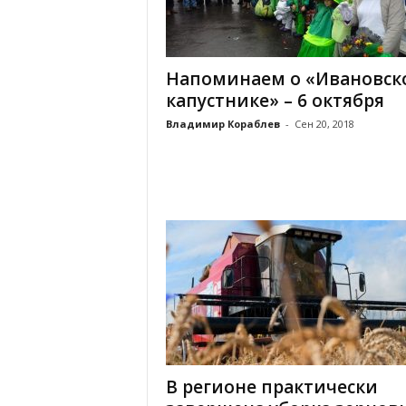
х
м
а
,
Напоминаем о «Ивановск
И
капустнике» – 6 октября
в
а
Владимир Кораблев
-
Сен 20, 2018
н
о
в
с
к
и
й
о
к
р
у
г
И
В регионе практически
в