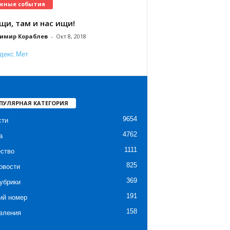
жные события
щи, там и нас ищи!
имир Кораблев
-
Окт 8, 2018
ПУЛЯРНАЯ КАТЕГОРИЯ
9654
сти
4762
а
1111
ство
825
овости
369
убрики
191
ий номер
158
вления