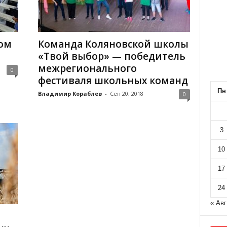
ом
Команда Коляновской школы
«Твой выбор» — победитель
межрегионального
0
фестиваля школьных команд
Пн
Владимир Кораблев
-
Сен 20, 2018
0
3
10
17
24
« Авг