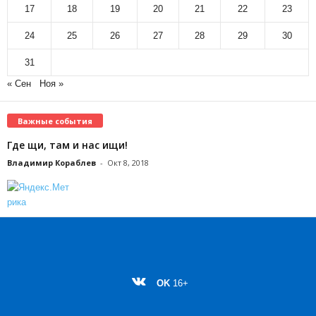
17
18
19
20
21
22
23
24
25
26
27
28
29
30
31
« Сен
Ноя »
Важные события
Где щи, там и нас ищи!
Владимир Кораблев
-
Окт 8, 2018
OK
16+